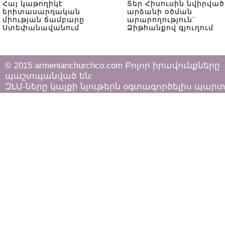
Հայ կաթողիկէ
Տեր Հիսուսին նվիրված
երիտասարդական
արձանի օծման
միության ճամբարը
արարողություն`
Ստեփանավանում
Ձիթհանքով գյուղում
© 2015 armenianchurchco.com Բոլոր իրավունքները
պաշտպանված են:
ԶԼՄ-ները կայքի նյութերն օգտագործելիս պար
հետևել «Հեղինակային իրավունքի և հարակից
իրավունքների մասին»
ՀՀ օրենքի դրույթներին: