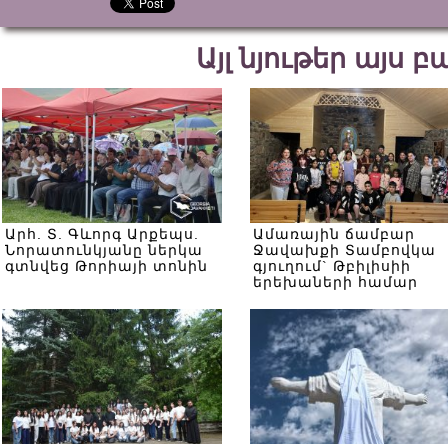
Այլ նյութեր այս 
Արհ. Տ. Գևորգ Արքեպս.
Ամառային ճամբար
Նորատունկյանը ներկա
Ջավախքի Տամբովկա
գտնվեց Թորիայի տոնին
գյուղում` Թբիլիսիի
երեխաների համար