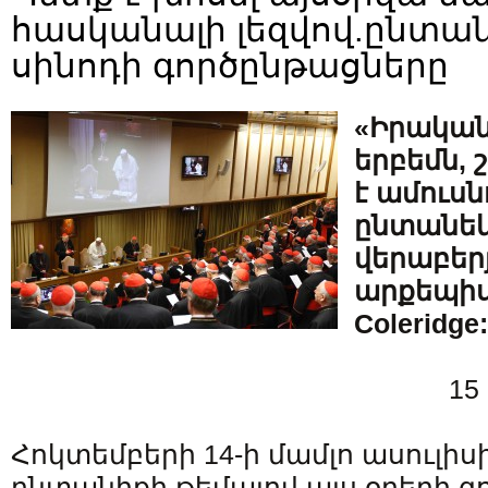
հասկանալի լեզվով.ընտան
սինոդի գործընթացները
«Իրական
երբեմն, 
է ամուսն
ընտանեկ
վերաբերյ
արքեպիս
Coleridge:
15
Հոկտեմբերի 14-ի մամլո ասուլի
ընտանիքի թեմայով այս օրերի գ