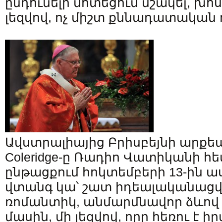
ընդունելի մոտեցում մշակել, խո
լեզվով, ոչ միշտ քննադատական 
Ավստրալիայից Բրիսբեյնի արքե
Coleridge-ը Ռադիո Վատիկանի հ
ընթացքում հոկտեմբերի 13-ին ասե
վտանգ կա՝ շատ իդեալականացվ
ռոմանտիկ, անմարմնավոր ձևով 
մասին, մի լեզվով, որը հեռու է ի