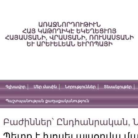
ԱՌԱՋՆՈՐԴՈՒԹԻՒՆ
ՀԱՅ ԿԱԹՈՂԻԿԷ ԵԿԵՂԵՑՒՈՅ
ՀԱՅԱՍՏԱՆԻ, ՎՐԱՍՏԱՆԻ, ՌՈՒՍԱՍՏԱՆԻ
ԵՒ ԱՐԵՒԵԼԵԱՆ ԵՒՐՈՊԱՅԻ
Գլխավոր
Մեր մասին
Նորություններ
Տեսանյութեր
Պաշտպանության քաղաքականություն
Բաժիններ՝
Ընդհանրական
,
Ն
Պետք է խոսել այսօրվա մ