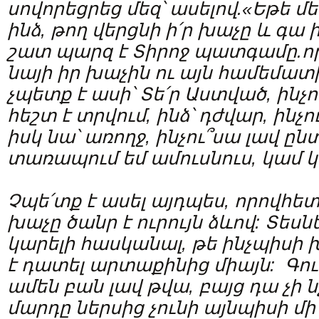
սովորեցրեց մեզ՝ ասելով.«Եթե մե
ինձ, թող վերցնի ի՛ր խաչը և գա ի
շատ պարզ է Տիրոջ պատգամը.որ
նայի իր խաչին ու այն համեմատի
չպետք է ասի՝ Տե՛ր Աստված, ինչո
հեշտ է տրվում, ինձ՝ դժվար, ինչո
իսկ նա՝ առողջ, ինչու՞սա լավ ըն
տառապում եմ ամուսնուս, կամ կն
Չպե՛տք է ասել այդպես, որովհետ
խաչը ծանր է ուրույն ձևով: Տեսնել
կարելի հասկանալ, թե ինչպիսի խ
է դատել արտաքինից միայն: Գո
ամեն բան լավ թվա, բայց դա չի 
մարդը ներսից չունի այնպիսի մի