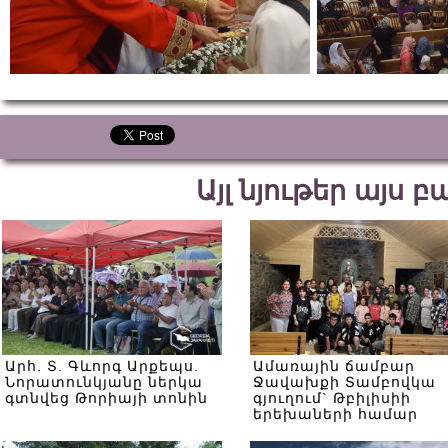
Այլ նյութեր այս 
Արհ. Տ. Գևորգ Արքեպս.
Ամառային ճամբար
Նորատունկյանը ներկա
Ջավախքի Տամբովկա
գտնվեց Թորիայի տոնին
գյուղում` Թբիլիսիի
երեխաների համար