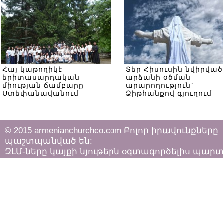
Հայ կաթողիկէ
Տեր Հիսուսին նվիրված
երիտասարդական
արձանի օծման
միության ճամբարը
արարողություն`
Ստեփանավանում
Ձիթհանքով գյուղում
© 2015 armenianchurchco.com Բոլոր իրավունքները
պաշտպանված են:
ԶԼՄ-ները կայքի նյութերն օգտագործելիս պար
հետևել «Հեղինակային իրավունքի և հարակից
իրավունքների մասին»
ՀՀ օրենքի դրույթներին: