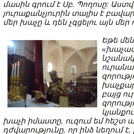
մասին գրում է Սբ. Պողոսը: Աստ
յուրաքանչյուրին տալիս է բավար
մեր խաչը և դեն չգցելու այն մեր 
Եթե մեն
«խաչափ
նշանակո
ուրանա
զորությ
խաչքար
բայց ո
զորությ
կյանքու
խաչի իմաստը, ուզում եմ հեշտ ա
դժվարությունը, որ ինձ նեղում