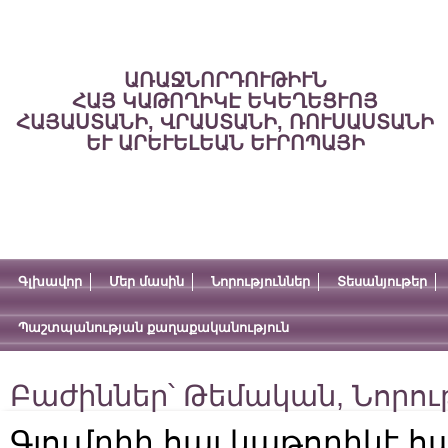
ԱՌԱՋՆՈՐԴՈՒԹԻՒՆ
ՀԱՅ ԿԱԹՈՂԻԿԷ ԵԿԵՂԵՑՒՈՅ
ՀԱՅԱՍՏԱՆԻ, ՎՐԱՍՏԱՆԻ, ՌՈՒՍԱՍՏԱՆԻ
ԵՒ ԱՐԵՒԵԼԵԱՆ ԵՒՐՈՊԱՅԻ
Գլխավոր
Մեր մասին
Նորություններ
Տեսանյութեր
Պաշտպանության քաղաքականություն
Բաժիններ՝
Թեմական
,
Նորու
Գյումրիի հայ կաթողիկէ հ