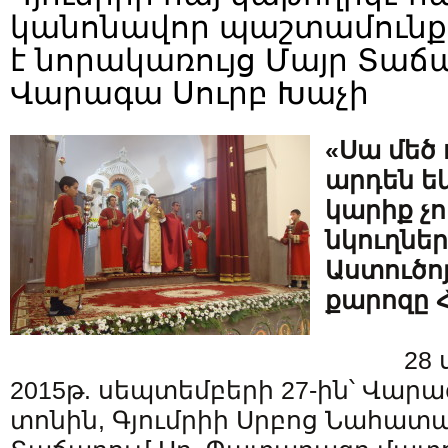
կանոնավոր պաշտամունքը
է նորակառույց Մայր Տաճ
Վարագա Սուրբ Խաչի
«Սա մեծ 
արդեն եկ
կարիք չո
նկուղներ
Աստուծոյ
քարոզը 
28 
2015թ. սեպտեմբերի 27-ին՝ Վար
տոնին, Գյումրիի Սրբոց Նահատ