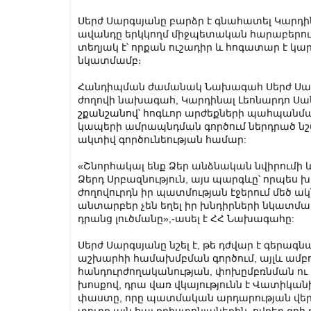
Սերժ Սարգսյանը բարձր է գնահատել Կարդի
ավանդը երկկողմ միջպետական հարաբերությ
տեղյակ է՝ որքան ուշադիր և հոգատար է կար
նկատմամբ։
Հանդիպման ժամանակ Նախագահ Սերժ Սարգս
ժողովի նախագահ, Կարդինալ Լեոնարդո Ս
շքանշանով
՝ հոգևոր արժեքների պահպանմա
կապերի ամրապնդման գործում ներդրած ն
ակտիվ գործունեության համար:
«Շնորհակալ ենք Ձեր անձնական նվիրումի և
Ձերդ Սրբազնություն, այս պարգևը՝ որպես 
ժողովուրդն իր պատմության էջերում մեծ ա
անտարբեր չեն եղել իր խնդիրների նկատմամբ
դրանց լուծմանը»,-ասել է ՀՀ Նախագահը:
Սերժ Սարգսյանը նշել է, թե դժվար է գերա
աշխարհի համախմբման գործում, այլև ամբո
հանդուրժողականության, փոխըմբռնման ո
խոսքով, դրա վառ վկայությունն է Վատիկա
փաստը, որը պատմական արդարության վերա