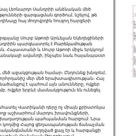
նալ Լեոնարդո Սանդրիի անձնական մեծ
ունների զարգացման գործում, նշելով, թե
դինալը հայ ժողովրդին հուզող հարցերի
յանը Սուրբ Աթոռի Արևելյան Եկեղեցիների
անդրիին պարգևատրել է
Բարեկամության
ն, Հայաստանի և Սուրբ Աթոռի միջև երկկողմ
շանակալի ավանդի, ինչպես նաև հայանպաստ
 մեծ աջակցության համար։ Ընդունեք խնդրեմ,
խորհրդանիշ մեր մեծ երախտագիտության։ Հայ
կնածանքով է պահում այն անունները, ովքեր
, ովքեր երբևէ մասնակցություն են ունեցել
գնահատել Վատիկանի դերը ոչ միայն քրիստոնյա
ղջ աշխարհում մարդու իրավունքների,
ւ խաղաղության պահպանման հարցում: Նրա
նի կողմից Հայոց ցեղասպանության ճանաչման
կանգնմանն ուղղված քայլ էր և հարգանքի