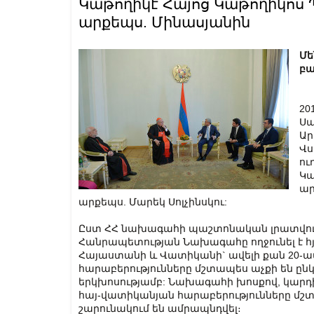
Կաթողիկէ Հայոց Կաթողիկոս 
արքեպս. Մինասյանին
Մե
բա
20
Սա
Ար
Վս
ու
Կա
ար
արքեպս. Մարեկ Սոլչինսկու:
Ըստ ՀՀ նախագահի պաշտոնական լրատվու
Հանրապետության Նախագահը ողջունել է հյո
Հայաստանի և Վատիկանի` ավելի քան 20-ա
հարաբերությունները մշտապես աչքի են ը
երկխոսությամբ: Նախագահի խոսքով, կարդի
հայ-վատիկանյան հարաբերությունները մշտ
շարունակում են ամրապնդվել։