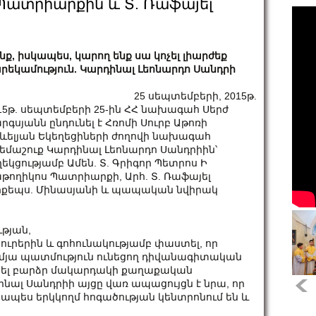
Պատրիարքին և Տ. Ռաֆայել
նք, իսկապես, կարող ենք սա կոչել լիարժեք
րեկամություն. Կարդինալ Լեոնարդո Սանդրի
25 սեպտեմբերի, 2015թ.
15թ. սեպտեմբերի 25-ին ՀՀ նախագահ Սերժ
րգսյանն ընդունել է Հռոմի Սուրբ Աթոռի
ևելյան Եկեղեցիների ժողովի նախագահ
եմաշուք Կարդինալ Լեոնարդո Սանդրիին՝
ղեկցությամբ Ամեն. Տ. Գրիգոր Պետրոս Ի
թողիկոս Պատրիարքի, Արհ. Տ. Ռաֆայել
քեպս. Մինասյանի և պապական նվիրակ
թյան,
ւրերին և գոհունակությամբ փաստել, որ
մյա պատմություն ունեցող դիվանագիտական
նկել բարձր մակարդակի քաղաքական
նալ Սանդրիի այցը վառ ապացույցն է նրա, որ
ապես երկկողմ հոգածության կենտրոնում են և