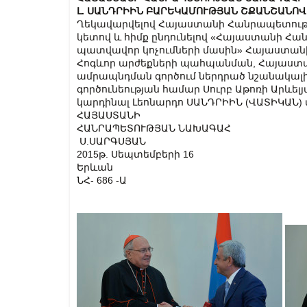
Լ. ՍԱՆԴՐԻԻՆ ԲԱՐԵԿԱՄՈՒԹՅԱՆ ՇՔԱՆՇԱՆՈՎ
Ղեկավարվելով Հայաստանի Հանրապետությա
կետով և հիմք ընդունելով «Հայաստանի 
պատվավոր կոչումների մասին» Հայաստանի Հ
Հոգևոր արժեքների պահպանման, Հայաստան
ամրապնդման գործում ներդրած նշանակալ
գործունեության համար Սուրբ Աթոռի Արևել
կարդինալ Լեոնարդո ՍԱՆԴՐԻԻՆ (ՎԱՏԻԿԱՆ)
ՀԱՅԱՍՏԱՆԻ
ՀԱՆՐԱՊԵՏՈՒԹՅԱՆ ՆԱԽԱԳԱՀ
Ս.ՍԱՐԳՍՅԱՆ
2015թ. Սեպտեմբերի 16
Երևան
ՆՀ- 686 -Ա