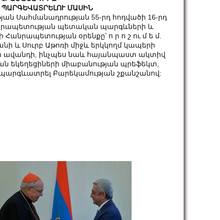
 ՊԱՐԳԵՎԱՏՐԵԼՈՒ ՄԱՍԻՆ
ն Սահմանադրության 55-րդ հոդվածի 16-րդ
Հանրապետության պետական պարգևների և
անրապետության օրենքը՝ ո ր ո շ ու մ ե մ.
ի և Սուրբ Աթոռի միջև երկկողմ կապերի
ի ավանդի, ինչպես նաև հայանպաստ ակտիվ
յան եկեղեցիների միաբանության պրեֆեկտ,
 պարգևատրել Բարեկամության շքանշանով: