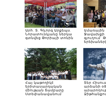
Արհ. Տ. Գևորգ Արքեպս.
Ամառային
Նորատունկյանը ներկա
Ջավախքի 
գտնվեց Թորիայի տոնին
գյուղում` 
երեխաներ
Հայ կաթողիկէ
Տեր Հիսու
երիտասարդական
արձանի օ
միության ճամբարը
արարողութ
Ստեփանավանում
Ձիթհանքով