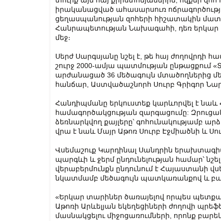
տուրք այն հայ քրիստոնյաներին, ովքեր զո
իրականացված ահասարսուռ ոճրագործությու
ցեղասպանության զոհերի հիշատակին մատ
Հանրապետության Նախագահի, դեռ երկար տ
մեջ։
Սերժ Սարգսյանը նշել է, թե հայ ժողովրդի հա
շուրջ 2000-ամյա պատմության ընթացքում
արժանացած 36 մեծագույն մտածողներից մեկ
հանճար, Աստվածաշնորհ Սուրբ Գրիգոր Նար
Հանդիպմանը երկուստեք կարևորվել է նաև
համագործակցության զարգացումը: Զրուցակի
ձեռնարկվող քայլերը՝ գոհունակությամբ ա
վրա է նաև Մայր Աթոռ Սուրբ Էջմիածնի և Սո
Վսեմաշուք Կարդինալ Սանդրին երախտագիտո
պարգևի և ջերմ ընդունելության համար՝ նշ
վերաբերմունքն ընդունում է Հայաստանի վսե
նկատմամբ մեծագույն պատկառանքով և բար
«Երկար տարիներ ծառայելով որպես պետքա
Աթոռի Արևելյան եկեղեցիների ժողովի պրեֆե
մասնակցելու միջոցառումների, որոնք բար