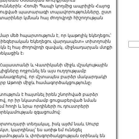
հ դարձան Օսմանյան Թուրքիայում
ններին: Հռոմի Պապի կողմից ապրիլին Հայոց
ուցված պատարագի տպավորությունները, ըստ
արիներ կմնան հայ ժողովրդի հիշողության
մար մեծ հպարտություն է, որ կաթոլիկ եկեղեցու՝
 «Տիեզերական Եկեղեցու վարդապետ» տիտղոսին
Sear
ն էլ հայ ժողովրդի զավակ, միջնադարյան մտքի
for:
եկացին է։
 Հայաստանի և Վատիկանի միջև մշակութային
ցները ողջունել են այս ուղղությամբ
րձանագրելով, որ մշտապես բարձր մակարդակի
ւրբ Աթոռի միջև համագործակցությունը։
ւթյուն է հայտնել իրեն շնորհված բարձր
ելով, որ իր նկատմամբ ցուցաբերված նման
մ հողի և նրա որդիների ու դուստրերի
եկամության զգացումով:
րտուղարի տեղակալ, իսկ այժմ նաև Սուրբ
կտ, կարդինալ՝ ես առիթ եմ ունեցել
եկամության և փոխգործակցության օրինակ են