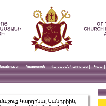
ՒՈՅ
OF 
ՍԱՍՏԱՆԻ
CHURCH 
ՅԻ
եսանյութեր
Գրադարան
Հայկական Կարիտաս
Կապ
մաշուք Կարդինալ Սանդրիին,