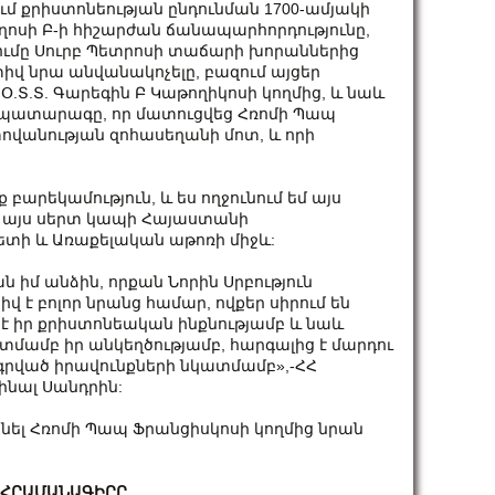
ւմ քրիստոնեության ընդունման 1700-ամյակի
ղոսի Բ-ի հիշարժան ճանապարհորդությունը,
ումը Սուրբ Պետրոսի տաճարի խորաններից
տիվ նրա անվանակոչելը, բազում այցեր
Օ.Տ.Տ. Գարեգին Բ Կաթողիկոսի կողմից, և նաև
 պատարագը, որ մատուցվեց Հռոմի Պապ
տովանության զոհասեղանի մոտ, և որի
 բարեկամություն, և ես ողջունում եմ այս
շան այս սերտ կապի Հայաստանի
ի և Առաքելական աթոռի միջև:
քան իմ անձին, որքան Նորին Սրբություն
 է բոլոր նրանց համար, ովքեր սիրում են
 է իր քրիստոնեական ինքնությամբ և նաև
տմամբ իր անկեղծությամբ, հարգալից է մարդու
գրված իրավունքների նկատմամբ»,-ՀՀ
նալ Սանդրին:
նել Հռոմի Պապ Ֆրանցիսկոսի կողմից նրան
 ՀՐԱՄԱՆԱԳԻՐԸ