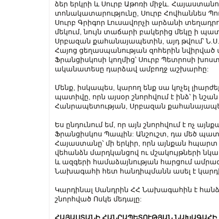
ձեր երկրի և Սուրբ Աթոռի միջև. Հայաստանո
տոնակատարությունը, Սուրբ Հովհաննես Պո
Սուրբ Գրիգոր Լուսավորչի արձանի տեղադր
մեկում, նույն տաճարի բակերից մեկը ի պա
Սրբազան քահանայապետին, այդ թվում՝ Ն.Ս.
Հայոց ցեղասպանության զոհերին նվիրված
Ֆրանցիսկոսի կողմից՝ Սուրբ Պետրոսի խոս
ականատեսը դարձավ ամբողջ աշխարհը:
Մենք, իսկապես, կարող ենք սա կոչել լիարժեք
պատիվը, որն այսօր շնորհվում է ինձ՝ ի ն
Հանրապետության, Սրբազան քահանայապետ
Ես ընդունում եմ, որ այն շնորհվում է ոչ այն
Ֆրանցիսկոս Պապին: Անշուշտ, դա մեծ պատիվ
Հայաստանը՝ մի երկիր, որն այնքան հպարտ
վեհանձն մարդկանցով ու մշակույթների նկա
և ազգերի համաձայնության հարցում ամրա
Նախագահի հետ հանդիպմանն ասել է կարդի
Կարդինալ Սանդրին ՀՀ Նախագահին է հանձ
շնորհված Ոսկե մեդալը:
ՀԱՅԱՍՏԱՆԻ ՀԱՆՐԱՊԵՏՈՒԹՅԱՆ ՆԱԽԱԳԱՀԻ