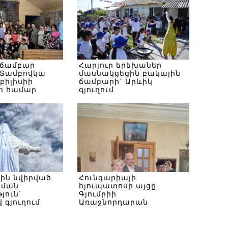
 ճամբար
Հարյուր երեխաներ
Տամբովկա
մասնակցեցին բակային
Թբիլիսիի
ճամբարի` Արևիկ
ի համար
գյուղում
սին նվիրված
Հունգարիայի
ծման
հյուպատոսի այցը
յուն`
Գյումրիի
 գյուղում
Առաջնորդարան