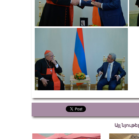
Այլ նյութ