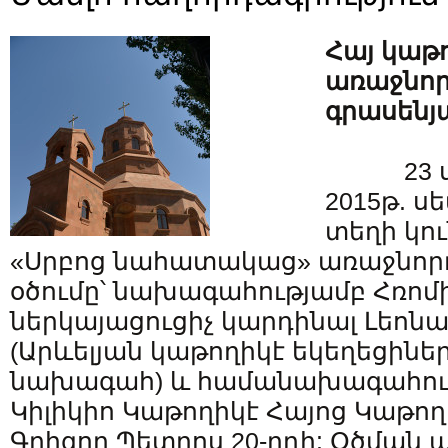
Հայ կաթ
առաջնոր
գրասենյ
23 
2015թ. ս
տեղի կու
«Սրբոց նահատակաց» առաջնոր
օծումը՝ նախագահությամբ Հռո
ներկայացուցիչ կարդինալ Լեոն
(Արևելյան կաթողիկէ եկեղեցինե
նախագահ) և համանախագահու
Կիլիկիո Կաթողիկէ Հայոց Կաթո
Գրիգոր Պետրոս 20-րդի: Օծման 