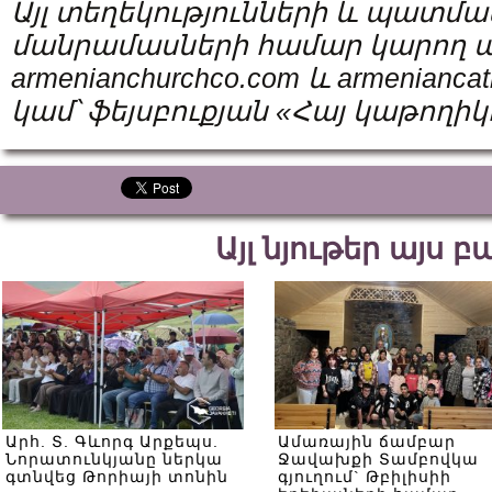
Այլ
տեղեկությունների
և
պատմա
մանրամասների
համար
կարող
ա
armenianchurchco.com
և
armeniancat
կամ՝
ֆեյսբուքյան
«
Հայ
կաթողիկ
Այլ նյութեր այս 
Արհ. Տ. Գևորգ Արքեպս.
Ամառային ճամբար
Նորատունկյանը ներկա
Ջավախքի Տամբովկա
գտնվեց Թորիայի տոնին
գյուղում` Թբիլիսիի