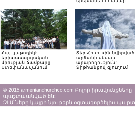
երեխաների համար
Հայ կաթողիկէ
Տեր Հիսուսին նվիրված
երիտասարդական
արձանի օծման
միության ճամբարը
արարողություն`
Ստեփանավանում
Ձիթհանքով գյուղում
© 2015 armenianchurchco.com Բոլոր իրավունքները
պաշտպանված են:
ԶԼՄ-ները կայքի նյութերն օգտագործելիս պար
հետևել «Հեղինակային իրավունքի և հարակից
իրավունքների մասին»
ՀՀ օրենքի դրույթներին: