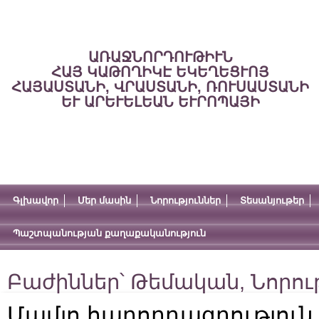
ԱՌԱՋՆՈՐԴՈՒԹԻՒՆ
ՀԱՅ ԿԱԹՈՂԻԿԷ ԵԿԵՂԵՑՒՈՅ
ՀԱՅԱՍՏԱՆԻ, ՎՐԱՍՏԱՆԻ, ՌՈՒՍԱՍՏԱՆԻ
ԵՒ ԱՐԵՒԵԼԵԱՆ ԵՒՐՈՊԱՅԻ
Գլխավոր
Մեր մասին
Նորություններ
Տեսանյութեր
Պաշտպանության քաղաքականություն
Բաժիններ՝
Թեմական
,
Նորու
Մամլո հաղորդագրություն