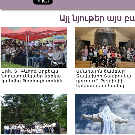
Այլ նյութեր այս 
Արհ. Տ. Գևորգ Արքեպս.
Ամառային ճամբար
Նորատունկյանը ներկա
Ջավախքի Տամբովկա
գտնվեց Թորիայի տոնին
գյուղում` Թբիլիսիի
երեխաների համար