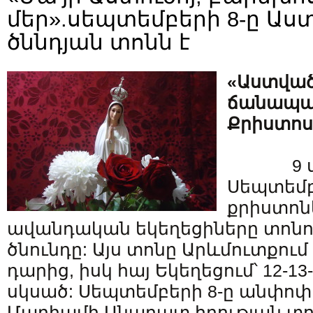
մեր».սեպտեմբերի 8-ը Ա
ծննդյան տոնն է
«Աստվա
ճանապա՛
Քրիստոս
9 
Սեպտեմբ
քրիստո
ավանդական եկեղեցիները տոնո
ծնունդը: Այս տոնը Արևմուտքում ս
դարից, իսկ հայ Եկեղեցում՝ 12-1
սկսած: Սեպտեմբերի 8-ը անփոփ
Մարիամի Անարատ հղության տոն