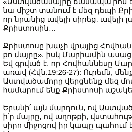
«Աստվածամայրը ճանապա՛րհն է
նա միշտ տանում է մեզ դեպի Քրի
որ նրանից ավելի սիրեց, ավելի 
Քրիստոսին…
Քրիստոսը խաչի վրայից Հովհան
քո մայրը», իսկ Մարիամին ասաց.
Եվ գրված է, որ Հովհաննեսը Մա
առավ (Հվն.19:26-27): Ուրեմն, մե
Աստվածամորը վերցնենք մեզ մոտ
համարում ենք Քրիստոսի աշակե
Երանի՛ այն մարդուն, ով Աստվա
ի՛ր մայրը, ով աղոթքի, վստահու
սիրո միջոցով իր կապը պահում