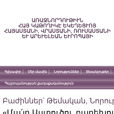
ԱՌԱՋՆՈՐԴՈՒԹԻՒՆ
ՀԱՅ ԿԱԹՈՂԻԿԷ ԵԿԵՂԵՑՒՈՅ
ՀԱՅԱՍՏԱՆԻ, ՎՐԱՍՏԱՆԻ, ՌՈՒՍԱՍՏԱՆԻ
ԵՒ ԱՐԵՒԵԼԵԱՆ ԵՒՐՈՊԱՅԻ
Գլխավոր
Մեր մասին
Նորություններ
Տեսանյութեր
Պաշտպանության քաղաքականություն
Բաժիններ՝
Թեմական
,
Նորու
«Մա՛յր Աստուծոյ, բարեխո