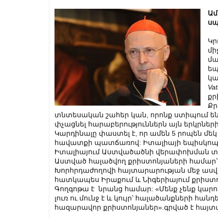
Ամ
սպ
Կր
մի
մա
եպ
կա
Vat
քր
Քր
տնտեսական շահեր կան, որոնք ստիպում են ձ
փչացնել հարաբերություններն այն երկրների
Կարդինալը փաստել է, որ ամեն 5 րոպեն մե
հավատքի պատճառով: Իտալիայի եպիսկոպ
Իտալիայում Աստվածածնի վերափոխման տո
Աստված հալածվող քրիստոնյաների համար՝ 
Խորհրդաժողովի հայտարարության մեջ ասվա
հատկապես Իրաքում և Նիգերիայում քրիս
Գողգոթա է նրանց համար: «Մենք չենք կարո
լուռ ու մունջ է և կույր՝ հալածանքների հան
հազարավոր քրիստոնյաներ».գրված է հայտա