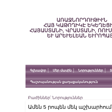
ԱՌԱՋՆՈՐԴՈՒԹԻՒՆ
ՀԱՅ ԿԱԹՈՂԻԿԷ ԵԿԵՂԵՑ
ՀԱՅԱՍՏԱՆԻ, ՎՐԱՍՏԱՆԻ, ՌՈՒ
ԵՒ ԱՐԵՒԵԼԵԱՆ ԵՒՐՈՊԱ
Գլխավոր
Մեր մասին
Նորություններ
Տ
Պաշտպանության քաղաքականություն
Բաժիններ՝
Նորություններ
Ամեն 5 րոպեն մեկ աշխարհում