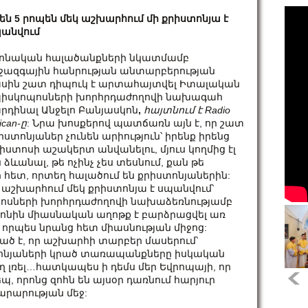
են 5 րոպեն մեկ աշխարհում մի քրիստոնյա է
անվում
ոնական հալածանքների նկատմամբ
ջազգային հանրության անտարբերության
սին շատ դիպուկ է արտահայտվել Իտալական
իսկոպոսների խորհրդաժողովի նախագահ
րդինալ Անջելո Բանյասկոն
,
հայտնում է Radio
ican-ը
: Նրա խոսքերով պատճառն այն է, որ շատ
իստոնյաներ չունեն արիություն՝ իրենք իրենց
իստոսի աշակերտ անվանելու, մյուս կողմից էլ
ևանալ, թե ոչինչ չես տեսնում, քան թե
 հետ, որտեղ հալածում են քրիստոնյաներին:
կ աշխարհում մեկ քրիստոնյա է սպանվում՝
ոսների խորհրդաժողովի նախաձեռնությամբ
նին միասնական աղոթք է բարձրացվել առ
որպես նրանց հետ միասնության միջոց:
ծ է, որ աշխարհի տարբեր մասերում՝
տոնյաների կրած տառապանքները իսկական
ղ լռել…հատկապես ի դեմս մեր Եվրոպայի, որ
դեպ, որոնց զոհն են այսօր դառնում հարյուր
րարության մեջ: