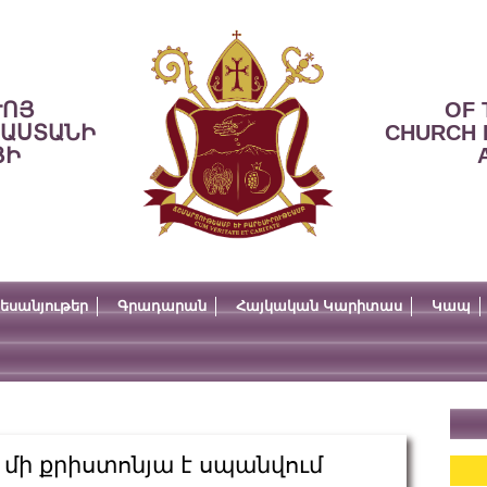
ՒՈՅ
OF 
ՍԱՍՏԱՆԻ
CHURCH 
ՅԻ
եսանյութեր
Գրադարան
Հայկական Կարիտաս
Կապ
 մի քրիստոնյա է սպանվում