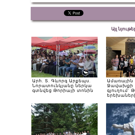
Այլ նյութ
Արհ. Տ. Գևորգ Արքեպս.
Ամառային
Նորատունկյանը ներկա
Ջավախքի 
գտնվեց Թորիայի տոնին
գյուղում` 
երեխաներ