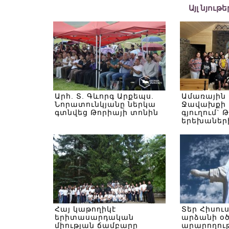
Այլ նյութ
Արհ. Տ. Գևորգ Արքեպս.
Ամառային
Նորատունկյանը ներկա
Ջավախքի 
գտնվեց Թորիայի տոնին
գյուղում` 
երեխաներ
Հայ կաթողիկէ
Տեր Հիսու
երիտասարդական
արձանի օ
միության ճամբարը
արարողութ