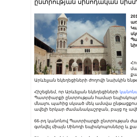
ընտրության սինոդական նիս
20
առ
Կա
սկ
Պա
նի
Հո
մա
քա
Արևելյան եկեղեցիների ժողովի նախկին են
Հիշեցնեմ, որ Արևելյան եկեղեցիների
կանոն
Պատրիարքի ընտրության համար եպիսկոպոս
մնալու պահից սկսած մեկ ամսվա ընթացքու
ավելի երկար ժամանակաշրջան, բայց ոչ ավել
66-րդ կանոնով Պատրիարքի ընտրության ժա
գտնվել միայն Սինոդի եպիսկոպոսները և ք