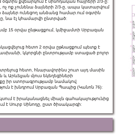
մ օգտին քվեարկում է սինոդական հայրերի 2/3-ը:
, ոչ ոք չունենա ձայների 2/3-ը, ապա կատարվում
տ ձայներ ունեցող անձանց համար.ում օգտին
ը, նա էլ կհամարվի ընտրված:
ամբ 15 օրվա ընթացքում, կմիջամտի Սրբազան
եկացվելուց հետո 2 օրվա ըթնացքում պետք է
տասխանի, կկորցնի ընտրությամբ ստացած բոլոր
տրելուց հետո, հնարավորինս շուտ այդ մասին
և Արևելյան մյուս եկեղեցիների
քը իր ստորագրությամբ նամակով
ուն է խնդրում Սրբազան Պապից (Կանոն 76):
սում է իրականացնել միայն գահակալությունից
 է Սուրբ Սինոդը, ըստ ծիսակարգի: