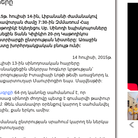
տերը
15թ. հուլիսի 14-ին, Լիբանանի ժամանակով
ավոտյան ժամը 7:30-ին Զմմառում Հայ
թողիկէ Եկեղեցու Սբ. Սինոդի եպիսկոպոսները
սեցին Տանն Կիլիկիո 20-րդ Կաթողիկոս
տրիարքի ընտրության նիստերը: Առաջին
ստը խորհրդակցական բնույթ ունի:
14 հուլիսի, 2015թ.
ւլիսի 13-ին սինոդոսական հայրերը
սնակցեցին մեկօրյա հոգևոր կրթության՝
րոզությամբ Իտալիայի Լոթի թեմի առաջնորդ և
թաքարտուղար Մաուրիոցիո եպս. Մալվեսթիի:
ագրքի
64-րդ կանոնը սահմանում է, որ
աց սինոդի ժողովը պետք է գումարվի թափուր
մ: Թեև մասնավոր օրենքով կարող է սահմանվել
ին, քան երկու ամիս:
մանակ ընտրության սրահում կարող են ներկա
արտուղարը: