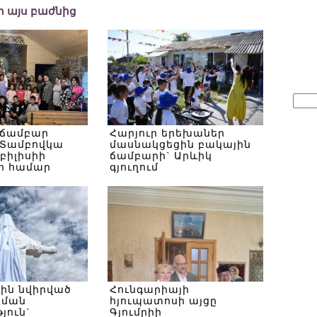
եր այս բաժնից
Sear
for:
 ճամբար
Հարյուր երեխաներ
Տամբովկա
մասնակցեցին բակային
Թբիլիսիի
ճամբարի` Արևիկ
ի համար
գյուղում
սին նվիրված
Հունգարիայի
ծման
հյուպատոսի այցը
յուն`
Գյումրիի