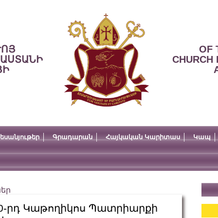
ՒՈՅ
OF 
ՍԱՍՏԱՆԻ
CHURCH 
ՅԻ
եսանյութեր
Գրադարան
Հայկական Կարիտաս
Կապ
ներ
20-րդ Կաթողիկոս Պատրիարքի