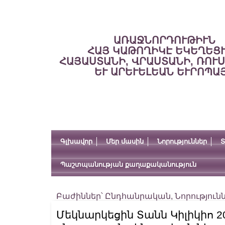
ԱՌԱՋՆՈՐԴՈՒԹԻՒՆ
ՀԱՅ ԿԱԹՈՂԻԿԷ ԵԿԵՂԵՑ
ՀԱՅԱՍՏԱՆԻ, ՎՐԱՍՏԱՆԻ, ՌՈՒ
ԵՒ ԱՐԵՒԵԼԵԱՆ ԵՒՐՈՊԱ
Գլխավոր
Մեր մասին
Նորություններ
Տ
Պաշտպանության քաղաքականություն
Բաժիններ՝
Ընդհանրական
,
Նորություն
Մեկնարկեցին Տանն Կիլիկիո 