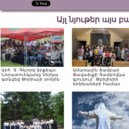
Այլ նյութեր այս 
Արհ. Տ. Գևորգ Արքեպս.
Ամառային ճամբար
Նորատունկյանը ներկա
Ջավախքի Տամբովկա
գտնվեց Թորիայի տոնին
գյուղում` Թբիլիսիի
երեխաների համար