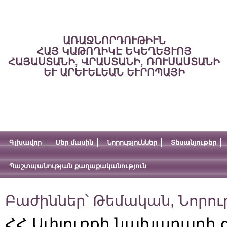
ԱՌԱՋՆՈՐԴՈՒԹԻՒՆ
ՀԱՅ ԿԱԹՈՂԻԿԷ ԵԿԵՂԵՑՒՈՅ
ՀԱՅԱՍՏԱՆԻ, ՎՐԱՍՏԱՆԻ, ՌՈՒՍԱՍՏԱՆԻ
ԵՒ ԱՐԵՒԵԼԵԱՆ ԵՒՐՈՊԱՅԻ
Գլխավոր
Մեր մասին
Նորություններ
Տեսանյութեր
Պաշտպանության քաղաքականություն
Բաժիններ՝
Թեմական
,
Նորու
ՀՀ Սփյուռքի նախարարի 