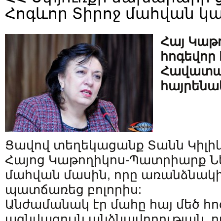
Հոգևոր Տիրոջ մահվան կ
Հայ Կաթ
հոգեվոր 
Հավատա
հայրենա
Ցավով տեղեկացանք Տանն Կիլի
Հայոց Կաթողիկոս-Պատրիարք Ն
մահվան մասին, որը առանձնակի
պատճառեց բոլորիս:
Անժամանակ էր մահը հայ մեծ հ
ազնվագույն անձնավորության, ո