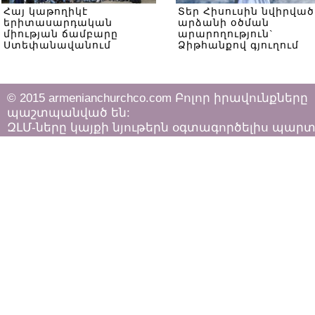
Հայ կաթողիկէ
Տեր Հիսուսին նվիրված
երիտասարդական
արձանի օծման
միության ճամբարը
արարողություն`
Ստեփանավանում
Ձիթհանքով գյուղում
© 2015 armenianchurchco.com Բոլոր իրավունքները
պաշտպանված են:
ԶԼՄ-ները կայքի նյութերն օգտագործելիս պար
հետևել «Հեղինակային իրավունքի և հարակից
իրավունքների մասին»
ՀՀ օրենքի դրույթներին: