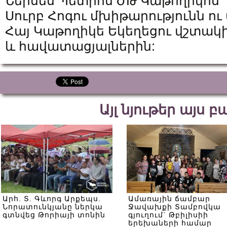
Ներսես Պետրոս ԺԹ Կաթողիկոս
Սուրբ Հոգու մխիթարությունն ո
Հայ Կաթողիկե Եկեղեցու վշտակ
և հավատացյալներին:
Այլ նյութեր այս 
Արհ. Տ. Գևորգ Արքեպս.
Ամառային ճամբար
Նորատունկյանը ներկա
Ջավախքի Տամբովկա
գտնվեց Թորիայի տոնին
գյուղում` Թբիլիսիի
երեխաների համար