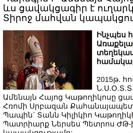
ևս ցավակցագիր է ուղարկ
Տիրոջ մահվան կապակցու
Ինչպես հ
Առաքելա
տեղեկա
համակար
2015թ. հո
Ն.Ս.Օ.Տ.
Ամենայն Հայոց Կաթողիկոսը ցավ
Հռոմի Սրբազան Քահանայապետ
Պապին` Տանն Կիլիկիո Կաթողիկ
Պատրիարք Ներսես Պետրոս ԺԹ-
կապակցությամբ: