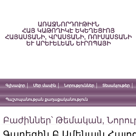
ԱՌԱՋՆՈՐԴՈՒԹԻՒՆ
ՀԱՅ ԿԱԹՈՂԻԿԷ ԵԿԵՂԵՑՒՈՅ
ՀԱՅԱՍՏԱՆԻ, ՎՐԱՍՏԱՆԻ, ՌՈՒՍԱՍՏԱՆԻ
ԵՒ ԱՐԵՒԵԼԵԱՆ ԵՒՐՈՊԱՅԻ
Գլխավոր
Մեր մասին
Նորություններ
Տեսանյութեր
Պաշտպանության քաղաքականություն
Բաժիններ՝
Թեմական
,
Նորու
Գարեգին Բ Ամենայն Հայո