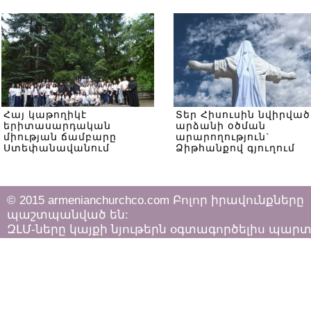
Հայ կաթողիկէ
Տեր Հիսուսին նվիրված
երիտասարդական
արձանի օծման
միության ճամբարը
արարողություն`
Ստեփանավանում
Ձիթհանքով գյուղում
© 2015 armenianchurchco.com Բոլոր իրավունքները
պաշտպանված են:
ԶԼՄ-ները կայքի նյութերն օգտագործելիս պար
հետևել «Հեղինակային իրավունքի և հարակից
իրավունքների մասին»
ՀՀ օրենքի դրույթներին: