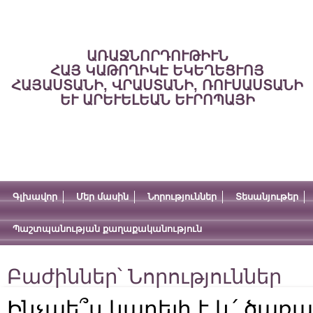
ԱՌԱՋՆՈՐԴՈՒԹԻՒՆ
ՀԱՅ ԿԱԹՈՂԻԿԷ ԵԿԵՂԵՑՒՈՅ
ՀԱՅԱՍՏԱՆԻ, ՎՐԱՍՏԱՆԻ, ՌՈՒՍԱՍՏԱՆԻ
ԵՒ ԱՐԵՒԵԼԵԱՆ ԵՒՐՈՊԱՅԻ
Գլխավոր
Մեր մասին
Նորություններ
Տեսանյութեր
Պաշտպանության քաղաքականություն
Բաժիններ՝
Նորություններ
Ինչպե՞ս կարելի է և՛ ծառայ