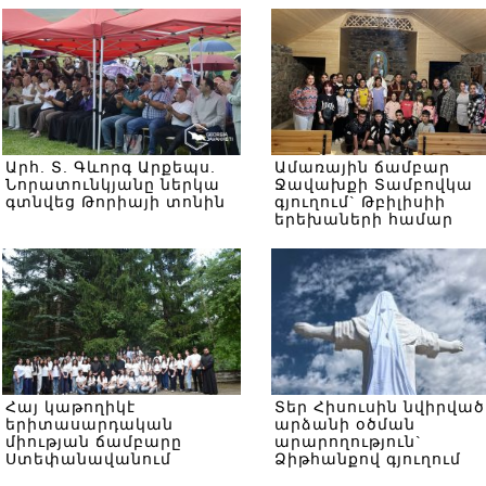
Արհ. Տ. Գևորգ Արքեպս.
Ամառային ճամբար
Նորատունկյանը ներկա
Ջավախքի Տամբովկա
գտնվեց Թորիայի տոնին
գյուղում` Թբիլիսիի
երեխաների համար
Հայ կաթողիկէ
Տեր Հիսուսին նվիրված
երիտասարդական
արձանի օծման
միության ճամբարը
արարողություն`
Ստեփանավանում
Ձիթհանքով գյուղում