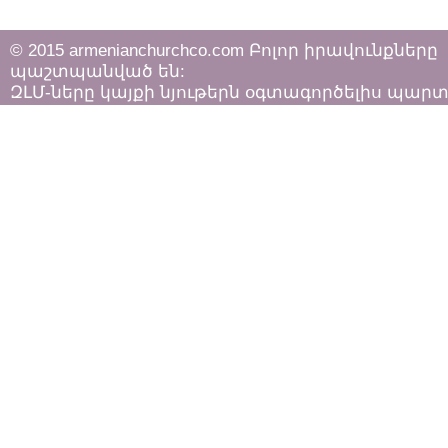
© 2015 armenianchurchco.com Բոլոր իրավունքները
պաշտպանված են:
ԶԼՄ-ները կայքի նյութերն օգտագործելիս պար
հետևել «Հեղինակային իրավունքի և հարակից
իրավունքների մասին»
ՀՀ օրենքի դրույթներին: