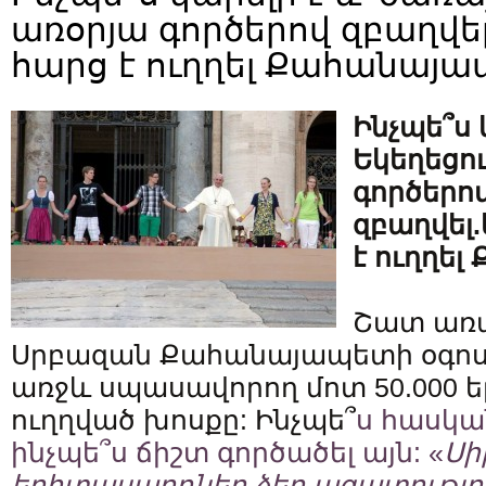
առօրյա գործերով զբաղվ
հարց է ուղղել Քահանայա
Ինչպե՞ս 
Եկեղեցու
գործերո
զբաղվել
է ուղղե
Շատ առա
Սրբազան Քահանայապետի օգոս
առջև սպասավորող մոտ 50.000
ուղղված խոսքը: Ինչպե՞
ս հասկա
ինչպե՞ս ճիշտ գործածել այն: «
Սի
երիտասարդներ ձեր ազատություն