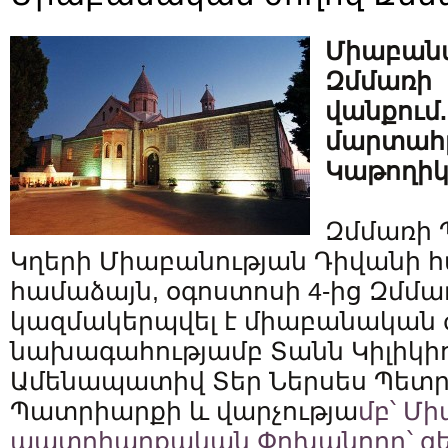
Միաբան
Զմմառի
վանքում
մարտահր
Կաթողիկ
Զմմառի
Կղերի Միաբանության Դիվանի 
համաձայն, օգոստոսի 4-ից Զմմա
կազմակերպվել է միաբանական ժ
նախագահությամբ Տանն Կիլիկիո
Ամենապատիվ Տեր Ներսես Պետր
Պատրիարքի և վարչությա
մբ՝ Մ
պատրիարքական Փոխանորդ՝ գ