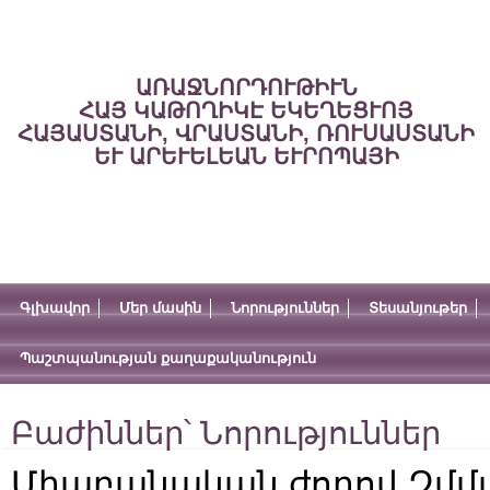
ԱՌԱՋՆՈՐԴՈՒԹԻՒՆ
ՀԱՅ ԿԱԹՈՂԻԿԷ ԵԿԵՂԵՑՒՈՅ
ՀԱՅԱՍՏԱՆԻ, ՎՐԱՍՏԱՆԻ, ՌՈՒՍԱՍՏԱՆԻ
ԵՒ ԱՐԵՒԵԼԵԱՆ ԵՒՐՈՊԱՅԻ
Գլխավոր
Մեր մասին
Նորություններ
Տեսանյութեր
Պաշտպանության քաղաքականություն
Բաժիններ՝
Նորություններ
Միաբանական ժողով Զմմ