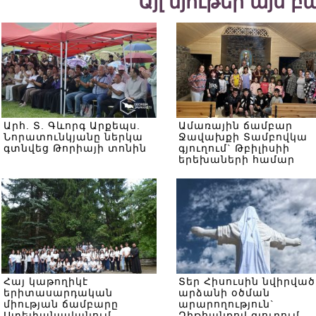
Այլ նյութեր այս 
Արհ. Տ. Գևորգ Արքեպս.
Ամառային ճամբար
Նորատունկյանը ներկա
Ջավախքի Տամբովկա
գտնվեց Թորիայի տոնին
գյուղում` Թբիլիսիի
երեխաների համար
Հայ կաթողիկէ
Տեր Հիսուսին նվիրված
երիտասարդական
արձանի օծման
միության ճամբարը
արարողություն`
Ստեփանավանում
Ձիթհանքով գյուղում