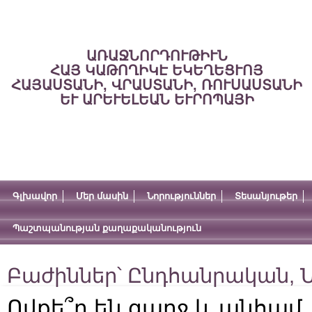
ԱՌԱՋՆՈՐԴՈՒԹԻՒՆ
ՀԱՅ ԿԱԹՈՂԻԿԷ ԵԿԵՂԵՑՒՈՅ
ՀԱՅԱՍՏԱՆԻ, ՎՐԱՍՏԱՆԻ, ՌՈՒՍԱՍՏԱՆԻ
ԵՒ ԱՐԵՒԵԼԵԱՆ ԵՒՐՈՊԱՅԻ
Գլխավոր
Մեր մասին
Նորություններ
Տեսանյութեր
Պաշտպանության քաղաքականություն
Բաժիններ՝
Ընդհանրական
,
Ն
Ովքե՞ր են գաղջ և անհամ