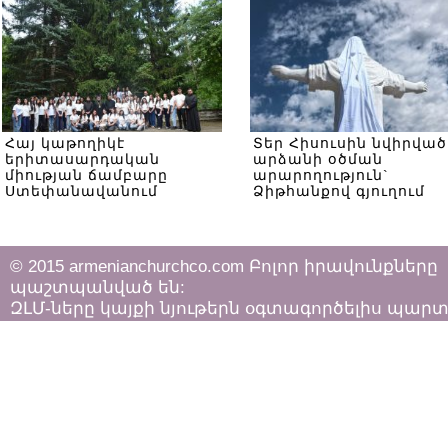
Հայ կաթողիկէ
Տեր Հիսուսին նվիրված
երիտասարդական
արձանի օծման
միության ճամբարը
արարողություն`
Ստեփանավանում
Ձիթհանքով գյուղում
© 2015 armenianchurchco.com Բոլոր իրավունքները
պաշտպանված են:
ԶԼՄ-ները կայքի նյութերն օգտագործելիս պար
հետևել «Հեղինակային իրավունքի և հարակից
իրավունքների մասին»
ՀՀ օրենքի դրույթներին: