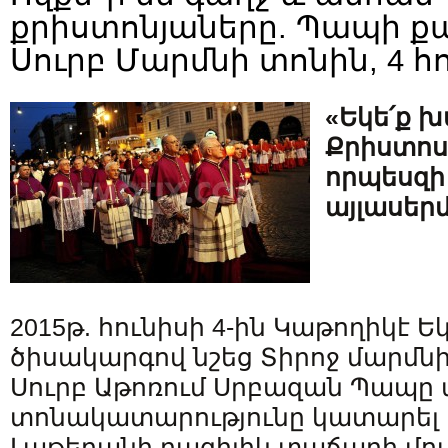
քրիստոնյաները. Պապի քա
Սուրբ Մարմնի տոնին, 4 հո
«Եկե՛ք խ
Քրիստոսի
որպեսզի
այլասեր
2015թ. հունիսի 4-ին Կաթողիկէ 
ծիսակարգով նշեց Տիրոջ մարմնի
Սուրբ Աթոռում Սրբազան Պապը 
տոնակատարությունը կատարել է
Լաթերանի բազիլիկ տաճարի մոտ