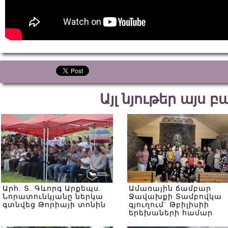
Այլ նյութեր այս 
Արհ. Տ. Գևորգ Արքեպս.
Ամառային ճամբար
Նորատունկյանը ներկա
Ջավախքի Տամբովկա
գտնվեց Թորիայի տոնին
գյուղում` Թբիլիսիի
երեխաների համար