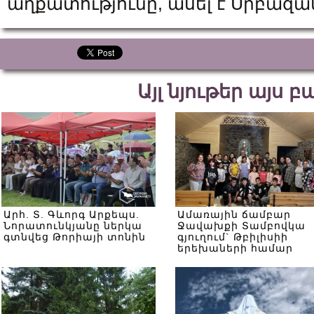
աղքատությունը, ասել է Սրբազա
Այլ նյութեր այս 
Արհ. Տ. Գևորգ Արքեպս.
Ամառային ճամբար
Նորատունկյանը ներկա
Ջավախքի Տամբովկա
գտնվեց Թորիայի տոնին
գյուղում` Թբիլիսիի
երեխաների համար