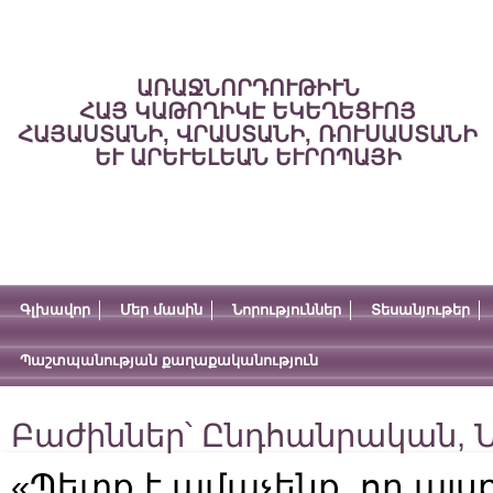
ԱՌԱՋՆՈՐԴՈՒԹԻՒՆ
ՀԱՅ ԿԱԹՈՂԻԿԷ ԵԿԵՂԵՑՒՈՅ
ՀԱՅԱՍՏԱՆԻ, ՎՐԱՍՏԱՆԻ, ՌՈՒՍԱՍՏԱՆԻ
ԵՒ ԱՐԵՒԵԼԵԱՆ ԵՒՐՈՊԱՅԻ
Գլխավոր
Մեր մասին
Նորություններ
Տեսանյութեր
Պաշտպանության քաղաքականություն
Բաժիններ՝
Ընդհանրական
,
Ն
«Պետք է ամաչենք, որ այ