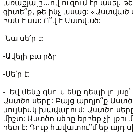
առաքյալը…ով ուզում էր ասել, թե
գիտե՞ք, թե ինչ ասաց: «Աստված 
բան է սա: Ո՞վ է Աստված:
-Նա սե՛ր է:
-Ավելի բա՛րձր:
-Սե՛ր է:
-..Եվ մենք գնում ենք դեպի լույս
Աստծո սերը: Բայց արդյո՞ք Աստծո
նույնիսկ խավարում: Աստծո սերը 
միշտ: Աստծո սերը երբեք չի լքում
հետ է: Դուք հավատու՞մ եք այդ սի