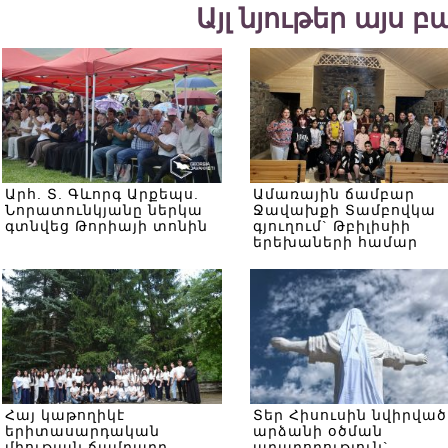
Այլ նյութեր այս 
Արհ. Տ. Գևորգ Արքեպս.
Ամառային ճամբար
Նորատունկյանը ներկա
Ջավախքի Տամբովկա
գտնվեց Թորիայի տոնին
գյուղում` Թբիլիսիի
երեխաների համար
Հայ կաթողիկէ
Տեր Հիսուսին նվիրված
երիտասարդական
արձանի օծման
միության ճամբարը
արարողություն`