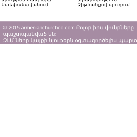
Ստեփանավանում
Ձիթհանքով գյուղում
© 2015 armenianchurchco.com Բոլոր իրավունքները
պաշտպանված են:
ԶԼՄ-ները կայքի նյութերն օգտագործելիս պար
հետևել «Հեղինակային իրավունքի և հարակից
իրավունքների մասին»
ՀՀ օրենքի դրույթներին: