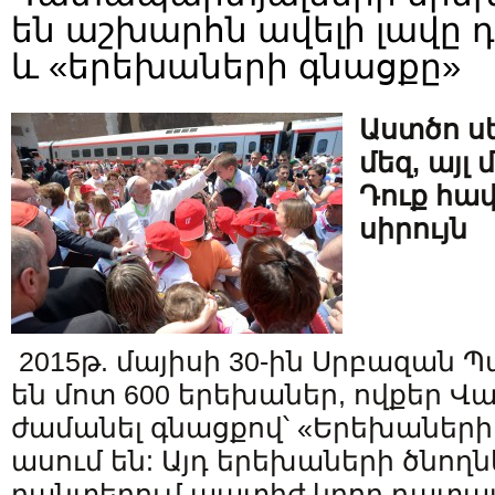
են աշխարհն ավելի լավը 
և «երեխաների գնացքը»
Աստծո սե
մեզ, այլ 
Դուք հավ
սիրույն
2015թ. մայիսի 30-ին Սրբազան 
են մոտ 600 երեխաներ, ովքեր Վ
ժամանել գնացքով՝ «Երեխաների
ասում են: Այդ երեխաների ծնող
բանտերում պատիժ կրող դատապ