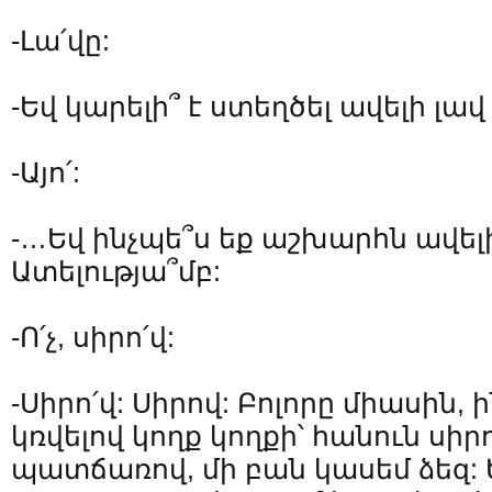
-Լա՛վը:
-Եվ կարելի՞ է ստեղծել ավելի լա
-Այո՛:
-…Եվ ինչպե՞ս եք աշխարհն ավելի
Ատելությա՞մբ:
-Ո՛չ, սիրո՛վ:
-Սիրո՛վ: Սիրով: Բոլորը միասին, 
կռվելով կողք կողքի՝ հանուն սիրո
պատճառով, մի բան կասեմ ձեզ: