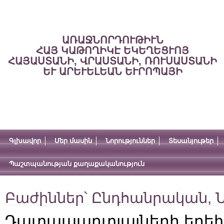
ԱՌԱՋՆՈՐԴՈՒԹԻՒՆ
ՀԱՅ ԿԱԹՈՂԻԿԷ ԵԿԵՂԵՑՒՈՅ
ՀԱՅԱՍՏԱՆԻ, ՎՐԱՍՏԱՆԻ, ՌՈՒՍԱՍՏԱՆԻ
ԵՒ ԱՐԵՒԵԼԵԱՆ ԵՒՐՈՊԱՅԻ
Գլխավոր
Մեր մասին
Նորություններ
Տեսանյութեր
Պաշտպանության քաղաքականություն
Բաժիններ՝
Ընդհանրական
,
Ն
Դատապարտյալների երեխ