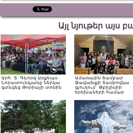
Այլ նյութեր այս 
Արհ. Տ. Գևորգ Արքեպս.
Ամառային ճամբար
Նորատունկյանը ներկա
Ջավախքի Տամբովկա
գտնվեց Թորիայի տոնին
գյուղում` Թբիլիսիի
երեխաների համար