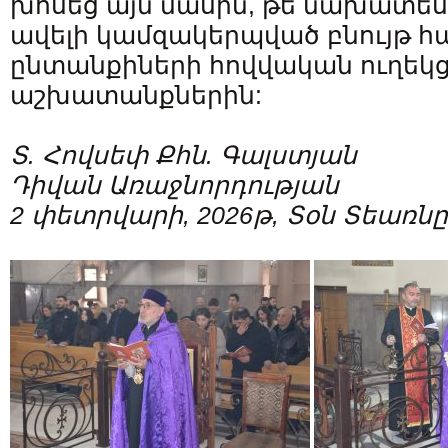
խոսեց այն մասին, թե նախատես
ավելի կամզակերպված բնույթ հ
ընտանքիների հովվական ուղեկ
աշխատանքներին:
Տ. Հովսեփ Քհն. Գալստյան
Դիվան Առաջնորդության
2 փետրվարի, 2026թ, Տօն Տեառ