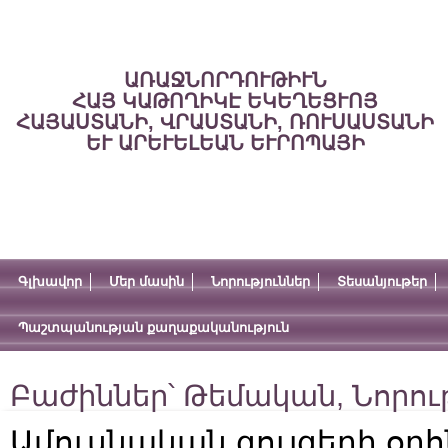
ԱՌԱՋՆՈՐԴՈՒԹԻՒՆ
ՀԱՅ ԿԱԹՈՂԻԿԷ ԵԿԵՂԵՑՒՈՅ
ՀԱՅԱՍՏԱՆԻ, ՎՐԱՍՏԱՆԻ, ՌՈՒՍԱՍՏԱՆԻ
ԵՒ ԱՐԵՒԵԼԵԱՆ ԵՒՐՈՊԱՅԻ
Գլխավոր
Մեր մասին
Նորություններ
Տեսանյութեր
Պաշտպանության քաղաքականություն
Բաժիններ՝
Թեմական
,
Նորու
Ամուսնական զույգերի օրհ