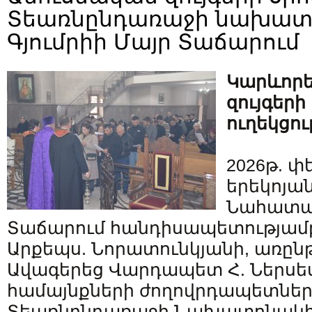
Տեառնընդառաջի նախատ
Գյումրիի Մայր Տաճարում
Կարևորե
զույգեր
ուղեկցու
2026թ. փ
երեկոյան
Նահատա
Տաճարում հանդիսապետությամբ 
Արքեպս. Նորատունկյանի, առըն
Ավագերեց Վարդապետ Հ. Ներսե
համայնքների ժողովրդապետների
Տեառնընդառաջի Նախատոնակի 