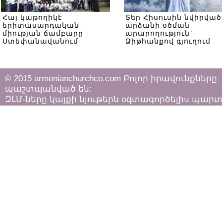
Հայ կաթողիկէ
Տեր Հիսուսին նվիրված
երիտասարդական
արձանի օծման
միության ճամբարը
արարողություն`
Ստեփանավանում
Ձիթհանքով գյուղում
© 2015 armenianchurchco.com Բոլոր իրավունքները
պաշտպանված են:
ԶԼՄ-ները կայքի նյութերն օգտագործելիս պար
հետևել «Հեղինակային իրավունքի և հարակից
իրավունքների մասին»
ՀՀ օրենքի դրույթներին: