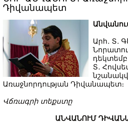
Դիվանապետ
Անվանո
Արհ․ Տ․ 
Նորատու
դեկտեմբ
Տ․ Հովսե
նշանակվե
Առաջնորդության Դիվանապետ։
Վճռագրի տեքստը
ԱՆՎԱՆՈՒՄ ԴԻՎԱՆ