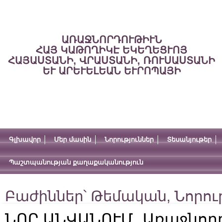
ԱՌԱՋՆՈՐԴՈՒԹԻՒՆ
ՀԱՅ ԿԱԹՈՂԻԿԷ ԵԿԵՂԵՑՒՈՅ
ՀԱՅԱՍՏԱՆԻ, ՎՐԱՍՏԱՆԻ, ՌՈՒՍԱՍՏԱՆԻ
ԵՒ ԱՐԵՒԵԼԵԱՆ ԵՒՐՈՊԱՅԻ
Գլխավոր
Մեր մասին
Նորություններ
Տեսանյութեր
Պաշտպանության քաղաքականություն
Բաժիններ՝
Թեմական
,
Նորու
ՆՈՐ ԱՆՎԱՆՈՒՄ․ Առաջնոր