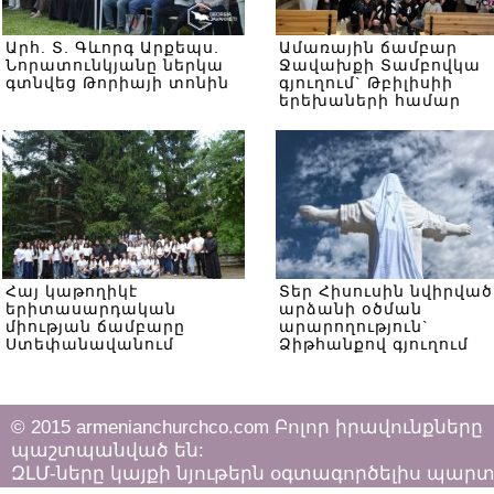
Արհ. Տ. Գևորգ Արքեպս.
Ամառային ճամբար
Նորատունկյանը ներկա
Ջավախքի Տամբովկա
գտնվեց Թորիայի տոնին
գյուղում` Թբիլիսիի
երեխաների համար
Հայ կաթողիկէ
Տեր Հիսուսին նվիրված
երիտասարդական
արձանի օծման
միության ճամբարը
արարողություն`
Ստեփանավանում
Ձիթհանքով գյուղում
© 2015 armenianchurchco.com Բոլոր իրավունքները
պաշտպանված են:
ԶԼՄ-ները կայքի նյութերն օգտագործելիս պար