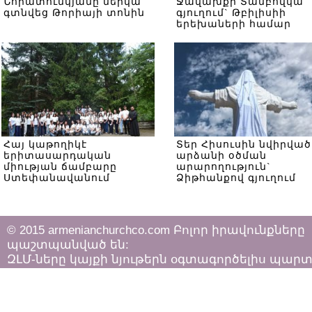
Նորատունկյանը ներկա
Ջավախքի Տամբովկա
գտնվեց Թորիայի տոնին
գյուղում` Թբիլիսիի
երեխաների համար
Հայ կաթողիկէ
Տեր Հիսուսին նվիրված
երիտասարդական
արձանի օծման
միության ճամբարը
արարողություն`
Ստեփանավանում
Ձիթհանքով գյուղում
© 2015 armenianchurchco.com Բոլոր իրավունքները
պաշտպանված են:
ԶԼՄ-ները կայքի նյութերն օգտագործելիս պար
հետևել «Հեղինակային իրավունքի և հարակից
իրավունքների մասին»
ՀՀ օրենքի դրույթներին: