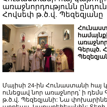
առաջնորդությունն ընդուն
Հովսեփ թ.ծ.վ. Պեզեզյանը
Հունաստ
համայնք
առաջնոր
Գերպծ. Հ
Պեզեզյա
Մայիսի 24-ին Հունաստանի հայ 
ունեցավ նոր առաջնորդ՝ ի դեմս 
թ.ծ.վ. Պեզեզյանի: Նա փոխարինե
արքեպս. Կարաքեհեյանին: Տեղի