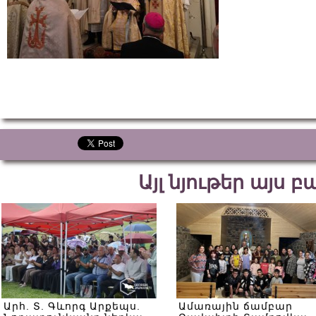
Այլ նյութեր այս 
Արհ. Տ. Գևորգ Արքեպս.
Ամառային ճամբար