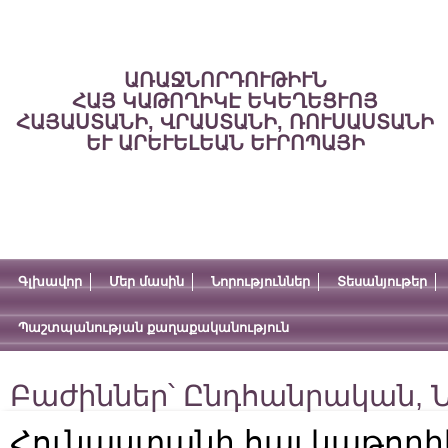
ԱՌԱՋՆՈՐԴՈՒԹԻՒՆ
ՀԱՅ ԿԱԹՈՂԻԿԷ ԵԿԵՂԵՑՒՈՅ
ՀԱՅԱՍՏԱՆԻ, ՎՐԱՍՏԱՆԻ, ՌՈՒՍԱՍՏԱՆԻ
ԵՒ ԱՐԵՒԵԼԵԱՆ ԵՒՐՈՊԱՅԻ
Գլխավոր
Մեր մասին
Նորություններ
Տեսանյութեր
Պաշտպանության քաղաքականություն
Բաժիններ՝
Ընդհանրական
,
Ն
Հունաստանի հայ կաթողի