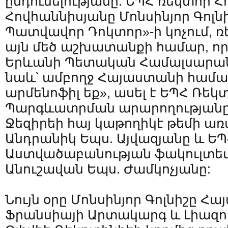
ընդունելությանը: ԵՊՀ ռեկտոր 
Հովհաննիսյանը Մոնսինյոր Գոլն
Պատվավոր Դոկտոր»-ի կոչում, ռ
այն մեծ աշխատանքի համար, որ
Երևանի Պետական Համալսարան
նաև՝ ամբողջ Հայաստանի համար
արմենոֆիլ եք», ասել է ԵՊՀ Ռեկ
Պարգևատրման արարողությանը 
Ջեզիրեի հայ կաթողիկէ թեմի առա
Անդրանիկ Եպս. Այվազյանը և Ե
Աստվածաբանության ֆակուլտետի
Անուշավան Եպս. Ժամկոչյանը:
Նույն օրը Մոնսինյոր Գոլնիշը Հ
Ֆրանսիայի Արտակարգ և Լիազո