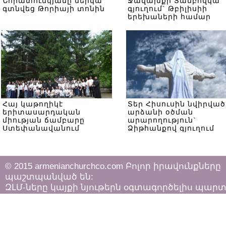
Նորատունկյանը ներկա
Ջավախքի Տամբովկա
գտնվեց Թորիայի տոնին
գյուղում` Թբիլիսիի
երեխաների համար
Հայ կաթողիկէ
Տեր Հիսուսին նվիրված
երիտասարդական
արձանի օծման
միության ճամբարը
արարողություն`
Ստեփանավանում
Ձիթհանքով գյուղում
© 2015 armenianchurchco.com Բոլոր իրավունքները
պաշտպանված են:
ԶԼՄ-ները կայքի նյութերն օգտագործելիս պար
հետևել «Հեղինակային իրավունքի և հարակից
իրավունքների մասին»
ՀՀ օրենքի դրույթներին: