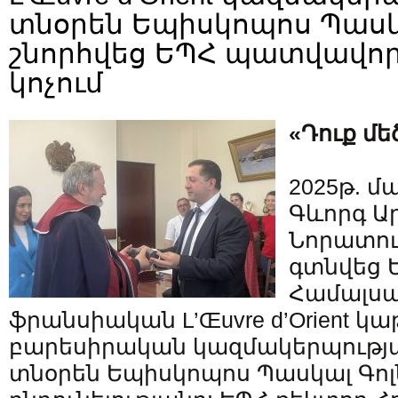
տնօրեն Եպիսկոպոս Պասկ
շնորհվեց ԵՊՀ պատվավոր
կոչում
«Դուք մե
2025թ. մա
Գևորգ Ա
Նորատու
գտնվեց 
Համալսա
ֆրանսիական L’Œuvre d’Orient կա
բարեսիրական կազմակերպությ
տնօրեն Եպիսկոպոս Պասկալ Գոլ