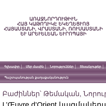
ԱՌԱՋՆՈՐԴՈՒԹԻՒՆ
ՀԱՅ ԿԱԹՈՂԻԿԷ ԵԿԵՂԵՑՒՈՅ
ՀԱՅԱՍՏԱՆԻ, ՎՐԱՍՏԱՆԻ, ՌՈՒՍԱՍՏԱՆԻ
ԵՒ ԱՐԵՒԵԼԵԱՆ ԵՒՐՈՊԱՅԻ
Գլխավոր
Մեր մասին
Նորություններ
Տեսանյութեր
Պաշտպանության քաղաքականություն
Բաժիններ՝
Թեմական
,
Նորու
L’Œuvre d’Orient կազմակե