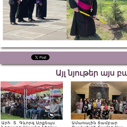
Այլ նյութեր այս 
Արհ. Տ. Գևորգ Արքեպս.
Ամառային ճամբար