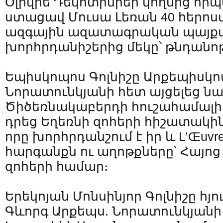
Օլիվիե Դեկոտինիեի կողմից որպ
ստացավ Մուսա Լեռան 40 հերոս
ազգային ազատագրական պայք
խորհրդանիշերից մեկը՝ թնդանո
Եպիսկոպոս Գոլնիշը Արքեպիսկ
Նորատունկյանի հետ այցելեց ն
Ծիծեռնակաբերդի հուշահամալի
դրեց Եղեռնի զոհերի հիշատակին
որը խորհրդանշում է իր և L’Œuvre 
հարգանքն ու աղոթքները՝ Հայո
զոհերի համար։
Երեկոյան Մոնսինյոր Գոլնիշը հյո
Գևորգ Արքեպս. Նորատունկյանի