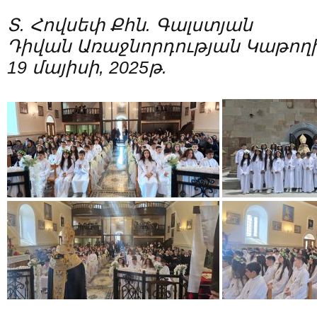
Տ. Հովսեփ Քհն. Գալստյան
Դիվան Առաջնորդության Կաթողի
19 մայիսի, 2025թ.