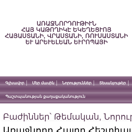
ԱՌԱՋՆՈՐԴՈՒԹԻՒՆ
ՀԱՅ ԿԱԹՈՂԻԿԷ ԵԿԵՂԵՑՒՈՅ
ՀԱՅԱՍՏԱՆԻ, ՎՐԱՍՏԱՆԻ, ՌՈՒՍԱՍՏԱՆԻ
ԵՒ ԱՐԵՒԵԼԵԱՆ ԵՒՐՈՊԱՅԻ
Գլխավոր
Մեր մասին
Նորություններ
Տեսանյութեր
Պաշտպանության քաղաքականություն
Բաժիններ՝
Թեմական
,
Նորու
Առաջնորդ Հայրը Հեշտիայ