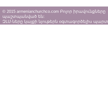
© 2015 armenianchurchco.com Բոլոր իրավունքները
պաշտպանված են:
ԶԼՄ-ները կայքի նյութերն օգտագործելիս պար
հետևել «Հեղինակային իրավունքի և հարակից
իրավունքների մասին»
ՀՀ օրենքի դրույթներին: