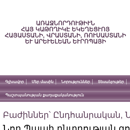
ԱՌԱՋՆՈՐԴՈՒԹԻՒՆ
ՀԱՅ ԿԱԹՈՂԻԿԷ ԵԿԵՂԵՑՒՈՅ
ՀԱՅԱՍՏԱՆԻ, ՎՐԱՍՏԱՆԻ, ՌՈՒՍԱՍՏԱՆԻ
ԵՒ ԱՐԵՒԵԼԵԱՆ ԵՒՐՈՊԱՅԻ
Գլխավոր
Մեր մասին
Նորություններ
Տեսանյութեր
Պաշտպանության քաղաքականություն
Բաժիններ՝
Ընդհանրական
,
Ն
Նոր Պապի ընտրության գ