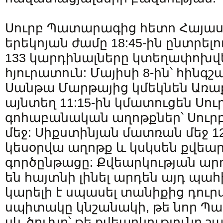
Սուրբ Պատարագից հետո Հայա
երեկոյան ժամը 18:45-ին ընտրելո
133 կարդինալները կտեղափոխ
հյուրատուն: Մայիսի 8-ին՝ հինգշա
Սանթա Մարթայից կմեկնեն Առա
այնտեղ 11:15-ին կմատուցեն Սո
գոհաբանական աղոթքներ՝ Սուր
մեջ: Սիքստինյան մատռան մեջ 1
կեսօրվա աղոթք և կսկսեն քվեա
գործընթացը: Քվեարկության արդ
են հայտնի լինել արդեն այդ պահ
կարելի է սպասել տանիքից դուրս
սպիտակը կնշանակի, թե նոր Պա
սև ծուխը՝ թե քվեարկությունը շա