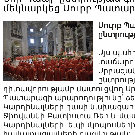
մեկնարկեց Սուրբ Պատա
Սուրբ Պ
ընտրութ
Այս պահ
տաճարու
Սրբազա
ընտրութ
դիտավորությամբ մատուցվող Ս
Պատարագի արարողությունը՝ ձ
Կարդինալների դասի նախագահ
Ջիովաննի Բատիստա Ռեի և մաս
Կարդինալների, եպիսկոպոսների
հավատացյալների բազմության: