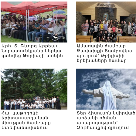
Արհ. Տ. Գևորգ Արքեպս.
Ամառային ճամբար
Նորատունկյանը ներկա
Ջավախքի Տամբովկա
գտնվեց Թորիայի տոնին
գյուղում` Թբիլիսիի
երեխաների համար
Հայ կաթողիկէ
Տեր Հիսուսին նվիրված
երիտասարդական
արձանի օծման
միության ճամբարը
արարողություն`
Ստեփանավանում
Ձիթհանքով գյուղում