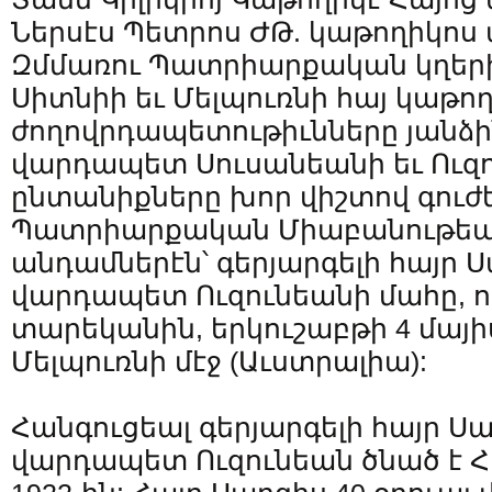
Ներսէս Պետրոս ԺԹ. կաթողիկոս
Զմմառու Պատրիարքական կղերի
Սիտնիի եւ Մելպուռնի հայ կաթո
ժողովրդապետութիւնները յանձի
վարդապետ Սուսանեանի եւ Ուզ
ընտանիքները խոր վիշտով գուժ
Պատրիարքական Միաբանութեան
անդամներէն՝ գերյարգելի հայր 
վարդապետ Ուզունեանի մահը, 
տարեկանին, երկուշաբթի 4 մայիս
Մելպուռնի մէջ (Աւստրալիա):
Հանգուցեալ գերյարգելի հայր Ս
վարդապետ Ուզունեան ծնած է Հ