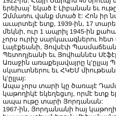
1922-ին: Հայր Սարգիս 40 օրուա
երեխայ՝ եկած է Լիբանան եւ ու
Զմմառու վանք մտած է: Հոն իր 
աւարտելէ ետք, 1939-ին, 17 տար
մեկնի, ուր 1 ապրիլ 1945-ին քահ
չորս ուրիշ սարկաւագներու հետ 
Լայէքեանի, Յովսէփ Պասմաճեան
Պետողլեանի եւ Յովհաննէս Սէֆէ
Առաջին առաքելավայրը կ’ըլլայ Պ
սկաուտներու եւ ՀԿԵՄ միութեան
կ’ըլլայ:
Ապա չորս տարի կը ծառայէ Դամ
կաթողիկէ եկեղեցւոյ, որմէ ետք ե
ապա ութը տարի Յորդանան:
1967-ին, Յորդանանի հայ կաթող