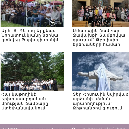
Արհ. Տ. Գևորգ Արքեպս.
Ամառային ճամբար
Նորատունկյանը ներկա
Ջավախքի Տամբովկա
գտնվեց Թորիայի տոնին
գյուղում` Թբիլիսիի
երեխաների համար
Հայ կաթողիկէ
Տեր Հիսուսին նվիրված
երիտասարդական
արձանի օծման
միության ճամբարը
արարողություն`
Ստեփանավանում
Ձիթհանքով գյուղում