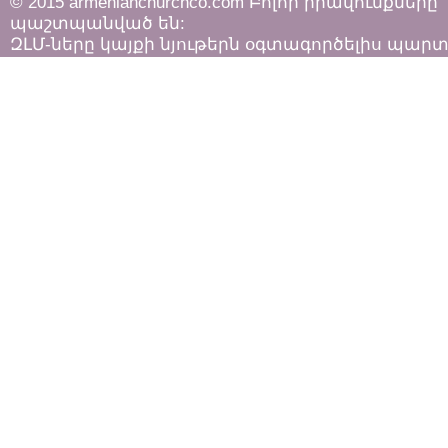
© 2015 armenianchurchco.com Բոլոր իրավունքները
պաշտպանված են:
ԶԼՄ-ները կայքի նյութերն օգտագործելիս պար
հետևել «Հեղինակային իրավունքի և հարակից
իրավունքների մասին»
ՀՀ օրենքի դրույթներին: