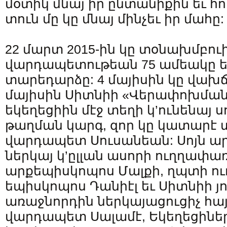
մօտիկ մնայ իր ընտանիքին եւ 
տուն մը կը մնայ մինչեւ իր մահը:
22 մարտ 2015-ին կը տօնախմբուի
վարդապետութեան 75 ամեակը եւ
տարեդարձը: 4 մայիսին կը վախճ
մայիսին Սիտնիի «Վերափոխմա
եկեղեցիին մէջ տեղի կ’ունենայ 
թաղման կարգ, զոր կը կատարէ 
վարդապետ Սուսանեան: Սոյն ա
ներկայ կ’ըլլան ասորի ուղղափա
արքեպիսկոպոս Մալքի, ղպտի 
եպիսկոպոս Դանիէլ եւ Սիտնիի յո
առաջնորդին ներկայացուցիչ հա
վարդապետ Սալամէ, Եկեղեցիներ