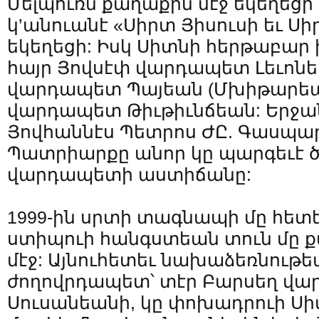
Մելպուռն քաղաքին մէջ եկեղեցի մ
կ’անուանէ «Սիրտ Յիսուսի եւ Ս
եկեղեցի: Իսկ Սիտնի հերթաբար 
հայր Յովսէփ վարդապետ Լեւոնե
վարդապետ Պայեան (Մխիթարեան
վարդապետ Թիւթիւնճեան: Երջ
Յովհաննէս Պետրոս ԺԸ. Գասպա
Պատրիարքը անոր կը պարգեւէ ծ
վարդապետի աստիճանը:
1999-ին սրտի տագնապի մը հետ
ստիպուի հանգստեան տուն մը քա
մէջ: Այնուհետեւ նախաձեռնութե
ժողովրդապետ՝ տէր Բարսեղ վ
Սուսանեանի, կը փոխադրուի Սի