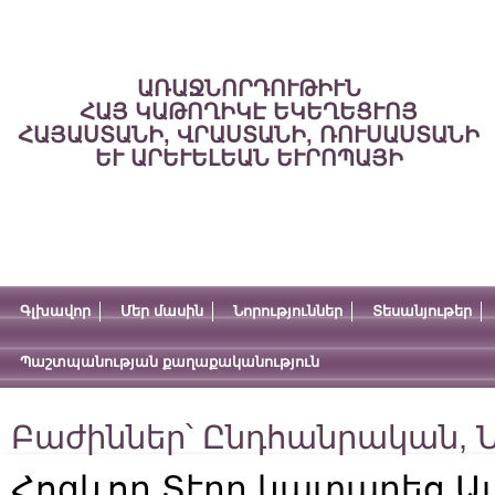
ԱՌԱՋՆՈՐԴՈՒԹԻՒՆ
ՀԱՅ ԿԱԹՈՂԻԿԷ ԵԿԵՂԵՑՒՈՅ
ՀԱՅԱՍՏԱՆԻ, ՎՐԱՍՏԱՆԻ, ՌՈՒՍԱՍՏԱՆԻ
ԵՒ ԱՐԵՒԵԼԵԱՆ ԵՒՐՈՊԱՅԻ
Գլխավոր
Մեր մասին
Նորություններ
Տեսանյութեր
Պաշտպանության քաղաքականություն
Բաժիններ՝
Ընդհանրական
,
Ն
Հոգևոր Տէրը կատարեց Ա