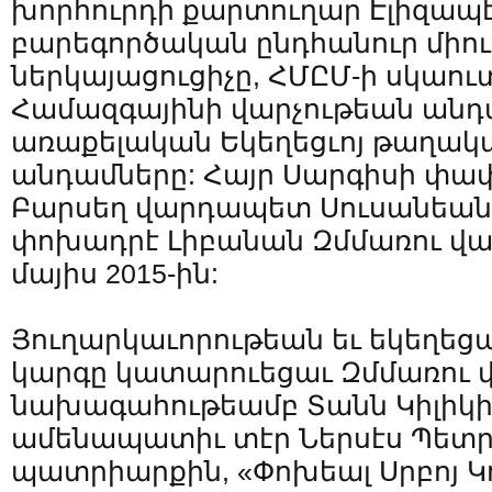
խորհուրդի քարտուղար Էլիզապէ
բարեգործական ընդհանուր միո
ներկայացուցիչը, ՀՄԸՄ-ի սկաու
Համազգայինի վարչութեան անդա
առաքելական Եկեղեցւոյ թաղակ
անդամները: Հայր Սարգիսի փա
Բարսեղ վարդապետ Սուսանեան 
փոխադրէ Լիբանան Զմմառու վան
մայիս 2015-ին:
Յուղարկաւորութեան եւ եկեղե
կարգը կատարուեցաւ Զմմառու վ
նախագահութեամբ Տանն Կիլիկիո
ամենապատիւ տէր Ներսէս Պետր
պատրիարքին, «Փոխեալ Սրբոյ Կ