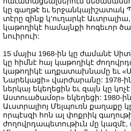
հաւատացեալներուն մեծամասնո
կը գաղթէ եւ երջանկայիշատակ 
տէրը զինք կ’ուղարկէ Աւտրալիա,
կաթողիկէ համայնքի հոգեւոր ծ
նուիրուի:
15 մայիս 1968-ին կը ժամանէ Սիտ
կը հիմնէ հայ կաթողիկէ ժողովր
կաթողիկէ աղքատախնամը եւ «Ս
Նարեկացի» վարժարանը: 1978-ին
ներկայ եկեղեցին եւ զայն կը կ
Աստուածամօր» եկեղեցի: 1980-ի
Աւստրալիոյ Մելպուռն քաղաքը 
որպէսզի հոն ալ փոքրիկ գաղութ
ժողովրդապետութիւն մը կազմէ, ո