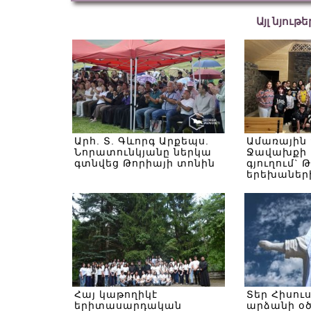
Այլ նյութ
Արհ. Տ. Գևորգ Արքեպս.
Ամառային
Նորատունկյանը ներկա
Ջավախքի 
գտնվեց Թորիայի տոնին
գյուղում` 
երեխաներ
Հայ կաթողիկէ
Տեր Հիսու
երիտասարդական
արձանի օ