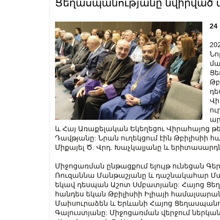
Ցեղասպանությանը նվիրված 
24
20
Նո
մա
Ցե
Թբ
դե
Վի
ու
ար
և Հայ Առաքելական Եկեղեցու Վիրահայոց թե
Դավթյանը: Նրան ուղեկցում էին Թբիլիսիի հ
Միքայել Ծ. Վրդ. Խաչկալյանը և երիտասարդն
Միջոցառման ընթացքում ելույթ ունեցան Գե
Ռուզաննա Մանթաշյանը և դաշնակահար Մամ
եկավ դեսպան Աշոտ Սմբատյանը: Հայոց Ցե
հանդես եկան Թբիլիսիի Իլիայի համալսար
Մաիսուրաձեն և Երևանի Հայոց Ցեղասպա
Գալուստյանը: Միջոցառման վերջում ներկան