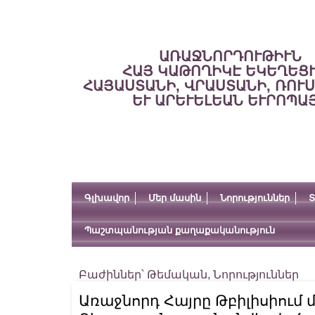
ԱՌԱՋՆՈՐԴՈՒԹԻՒՆ
ՀԱՅ ԿԱԹՈՂԻԿԷ ԵԿԵՂԵՑ
ՀԱՅԱՍՏԱՆԻ, ՎՐԱՍՏԱՆԻ, ՌՈՒ
ԵՒ ԱՐԵՒԵԼԵԱՆ ԵՒՐՈՊԱ
Գլխավոր
Մեր մասին
Նորություններ
Տ
Պաշտպանության քաղաքականություն
Բաժիններ՝
Թեմական
,
Նորություններ
Առաջնորդ Հայրը Թբիլիսիում 