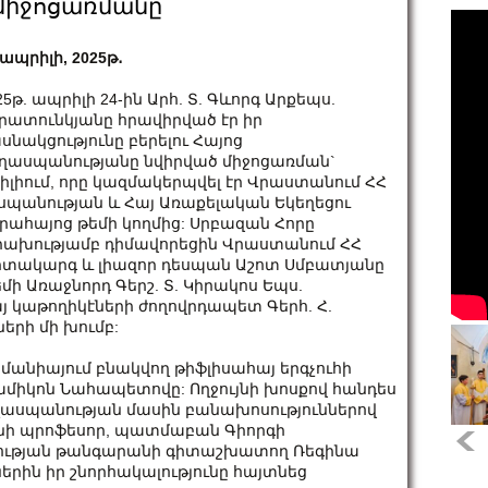
միջոցառմանը
 ապրիլի, 2025թ․
25թ. ապրիլի 24-ին Արհ. Տ. Գևորգ Արքեպս.
րատունկյանը հրավիրված էր իր
սնակցությունը բերելու Հայոց
ղասպանությանը նվիրված միջոցառման`
իլիում, որը կազմակերպվել էր Վրաստանում ՀՀ
սպանության և Հայ Առաքելական Եկեղեցու
րահայոց թեմի կողմից: Սրբազան Հորը
րախությամբ դիմավորեցին Վրաստանում ՀՀ
տակարգ և լիազոր դեսպան Աշոտ Սմբատյանը
մի Առաջնորդ Գերշ. Տ. Կիրակոս Եպս.
այ կաթողիկէների ժողովրդապետ Գերհ. Հ.
երի մի խումբ:
րմանիայում բնակվող թիֆլիսահայ երգչուհի
իկոն Նահապետովը: Ողջույնի խոսքով հանդես
ղասպանության մասին բանախոսություններով
անի պրոֆեսոր, պատմաբան Գիորգի
նության թանգարանի գիտաշխատող Ռեգինա
երին իր շնորհակալությունը հայտնեց