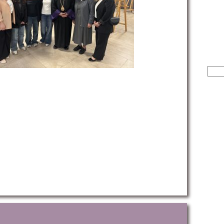
Sear
for: