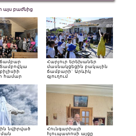
եր այս բաժնից
 ճամբար
Հարյուր երեխաներ
Տամբովկա
մասնակցեցին բակային
Թբիլիսիի
ճամբարի` Արևիկ
ի համար
գյուղում
սին նվիրված
Հունգարիայի
ծման
հյուպատոսի այցը