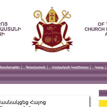
ՒՈՅ
OF 
ՍԱՍՏԱՆԻ
CHURCH 
ՅԻ
եսանյութեր
Գրադարան
Հայկական Կարիտաս
Կապ
մասնակցեց Հայոց