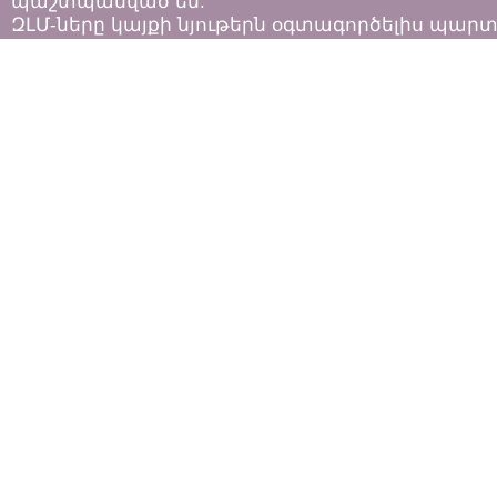
պաշտպանված են:
ԶԼՄ-ները կայքի նյութերն օգտագործելիս պար
հետևել «Հեղինակային իրավունքի և հարակից
իրավունքների մասին»
ՀՀ օրենքի դրույթներին: