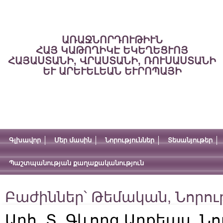
ԱՌԱՋՆՈՐԴՈՒԹԻՒՆ
ՀԱՅ ԿԱԹՈՂԻԿԷ ԵԿԵՂԵՑՒՈՅ
ՀԱՅԱՍՏԱՆԻ, ՎՐԱՍՏԱՆԻ, ՌՈՒՍԱՍՏԱՆԻ
ԵՒ ԱՐԵՒԵԼԵԱՆ ԵՒՐՈՊԱՅԻ
Գլխավոր
Մեր մասին
Նորություններ
Տեսանյութեր
Պաշտպանության քաղաքականություն
Բաժիններ՝
Թեմական
,
Նորու
Արհ. Տ. Գևորգ Արքեպս. Ն