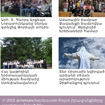
Արհ. Տ. Գևորգ Արքեպս.
Ամառային ճամբար
Նորատունկյանը ներկա
Ջավախքի Տամբովկա
գտնվեց Թորիայի տոնին
գյուղում` Թբիլիսիի
երեխաների համար
Հայ կաթողիկէ
Տեր Հիսուսին նվիրված
երիտասարդական
արձանի օծման
միության ճամբարը
արարողություն`
Ստեփանավանում
Ձիթհանքով գյուղում
© 2015 armenianchurchco.com Բոլոր իրավունքները