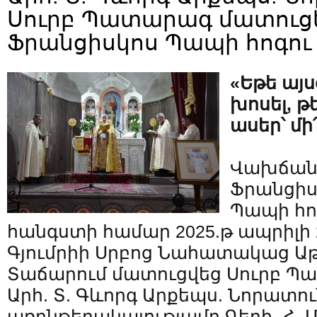
Սուրբ Պատարագ մատուցեց
Ֆրանցիսկոս Պապի հոգու
«Եթե այ
խոսել, թ
ասեր՝ մ
Վախճանյ
Ֆրանցիս
Պապի հո
հանգստի համար 2025.թ ապրիլի 
Գյումրիի Սրբոց Նահատակաց Ա
Տաճարում մատուցվեց Սուրբ Պ
Արհ. Տ. Գևորգ Արքեպս. Նորատո
առընթերակայությամբ Գերհ. Հ. Մ