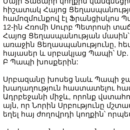
Մայր Տաճարի կողքին կանգնեցրե
հիշատակ Հայոց Ցեղասպանությա
համոզմունքով էլ Ֆրանցիսկոս Պ
12-ին Հռոմի Սուրբ Պետրոսի տա
Հայոց Ցեղասպանության մասին՝ 
առաջին Ցեղասպանությունը, հետ
հայասեր և սրբակյաց Պապի՝ Սբ.
Բ Պապի խոսքերին:
Սրբազանը խոսեց նաև Պապի ջա
խաղաղություն հաստատելու հ
Ադրբեջանի միջև, որոնք վստահո
այն, որ Նորին Սրբությունը մշտ
եղել հայ ժողովրդի կողքին՝ որպե