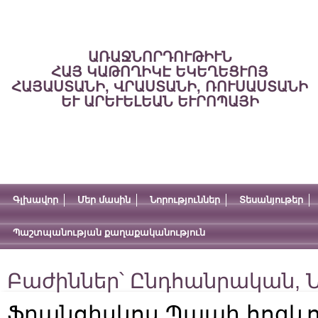
ԱՌԱՋՆՈՐԴՈՒԹԻՒՆ
ՀԱՅ ԿԱԹՈՂԻԿԷ ԵԿԵՂԵՑՒՈՅ
ՀԱՅԱՍՏԱՆԻ, ՎՐԱՍՏԱՆԻ, ՌՈՒՍԱՍՏԱՆԻ
ԵՒ ԱՐԵՒԵԼԵԱՆ ԵՒՐՈՊԱՅԻ
Գլխավոր
Մեր մասին
Նորություններ
Տեսանյութեր
Պաշտպանության քաղաքականություն
Բաժիններ՝
Ընդհանրական
,
Ն
Ֆրանցիսկոս Պապի հոգևո