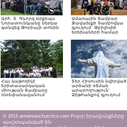
Արհ. Տ. Գևորգ Արքեպս.
Ամառային ճամբար
Նորատունկյանը ներկա
Ջավախքի Տամբովկա
գտնվեց Թորիայի տոնին
գյուղում` Թբիլիսիի
երեխաների համար
Հայ կաթողիկէ
Տեր Հիսուսին նվիրված
երիտասարդական
արձանի օծման
միության ճամբարը
արարողություն`
Ստեփանավանում
Ձիթհանքով գյուղում
© 2015 armenianchurchco.com Բոլոր իրավունքները
պաշտպանված են: