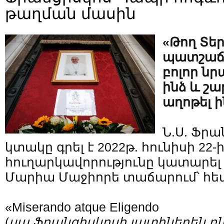
թաղման մասին
«Թող Տեր
պատշաճ
բոլոր նր
ինձ և շա
աղոթել 
Ն.Ս. Ֆր
կտակը գրել է 2022թ. հունիսի 22-
հուղարկավորությունը կատարել
Մարիա Մաջիորե տաճարում՝ հետ
«Miserando atque Eligendo
(
սա
Ֆրանցիսկոսի
լատիներեն
բ