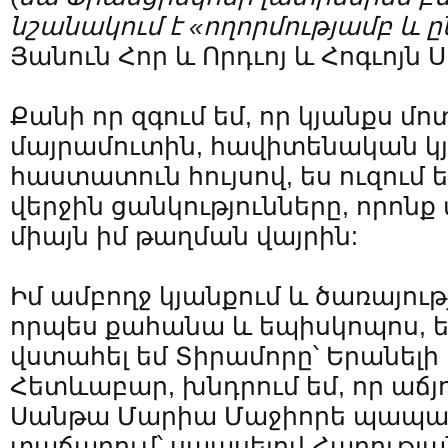
նշանակում
է
«
ողորմությամբ
և
ը
Յանուն Հոր և Որդւոյ և Հոգւոյն Ս
Քանի որ զգում եմ, որ կյանքս մո
մայրամուտին, հավիտենական կ
հաստատուն հույսով, ես ուզում 
վերջին ցանկությունները, որոնք
միայն իմ թաղման վայրին:
Իմ ամբողջ կյանքում և ծառայութ
որպես քահանա և եպիսկոպոս, ես
վստահել եմ Տիրամորը՝ Երանելի
Հետևաբար, խնդրում եմ, որ աճ
Սանթա Մարիա Մաջիորե պապակ
տաճարում՝ սպասելով Հարությա