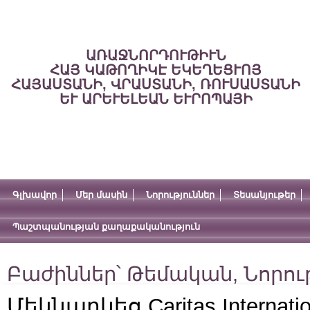
ԱՌԱՋՆՈՐԴՈՒԹԻՒՆ
ՀԱՅ ԿԱԹՈՂԻԿԷ ԵԿԵՂԵՑՒՈՅ
ՀԱՅԱՍՏԱՆԻ, ՎՐԱՍՏԱՆԻ, ՌՈՒՍԱՍՏԱՆԻ
ԵՒ ԱՐԵՒԵԼԵԱՆ ԵՒՐՈՊԱՅԻ
Գլխավոր
Մեր մասին
Նորություններ
Տեսանյութեր
Պաշտպանության քաղաքականություն
Բաժիններ՝
Թեմական
,
Նորու
Մեկնարկեց Caritas Internatio