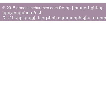
© 2015 armenianchurchco.com Բոլոր իրավունքները
պաշտպանված են:
ԶԼՄ-ները կայքի նյութերն օգտագործելիս պար
հետևել «Հեղինակային իրավունքի և հարակից
իրավունքների մասին»
ՀՀ օրենքի դրույթներին: