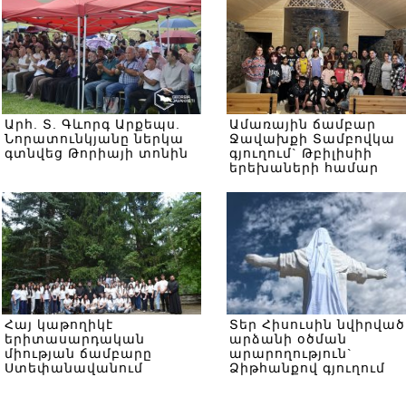
Արհ. Տ. Գևորգ Արքեպս.
Ամառային ճամբար
Նորատունկյանը ներկա
Ջավախքի Տամբովկա
գտնվեց Թորիայի տոնին
գյուղում` Թբիլիսիի
երեխաների համար
Հայ կաթողիկէ
Տեր Հիսուսին նվիրված
երիտասարդական
արձանի օծման
միության ճամբարը
արարողություն`
Ստեփանավանում
Ձիթհանքով գյուղում