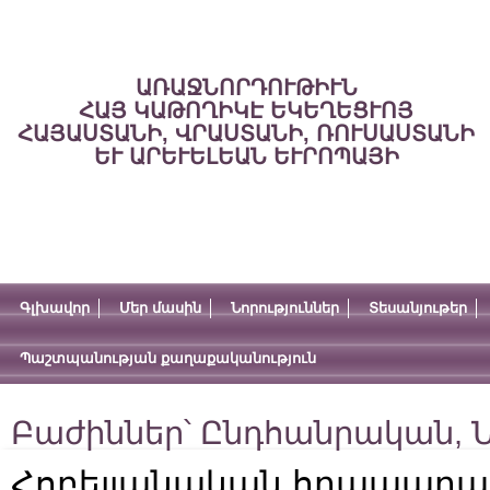
ԱՌԱՋՆՈՐԴՈՒԹԻՒՆ
ՀԱՅ ԿԱԹՈՂԻԿԷ ԵԿԵՂԵՑՒՈՅ
ՀԱՅԱՍՏԱՆԻ, ՎՐԱՍՏԱՆԻ, ՌՈՒՍԱՍՏԱՆԻ
ԵՒ ԱՐԵՒԵԼԵԱՆ ԵՒՐՈՊԱՅԻ
Գլխավոր
Մեր մասին
Նորություններ
Տեսանյութեր
Պաշտպանության քաղաքականություն
Բաժիններ՝
Ընդհանրական
,
Ն
Հոբելյանական հրապարա