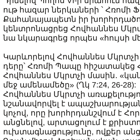
Դիմելով Պողոս VI-ի սրահում հ
ութ հազար ներկաների ՝ Հռոմի 
Քահանայապետն իր խորհրդածու
կենտրոնացրեց Հովհաննես Մկրտ
նա նկարագրեց որպես «հույսի մ
Կարևորելով Հովհաննես Մկրտչ
դերը՝ Հռոմի Պապը հիշատակեց Հ
Հովհաննես Մկրտչի մասին․ «կա
մեջ ամենամեծը» (Ղկ 7:24, 26-28):
Հովհաննես Մկրտչի առաքելությո
նշանավորվել է ապաշխարության
կոչով, որը խորհրդանշվում է Հ
անցնելով, արտացոլում է քրիստ
ուխտագնացությունը, ովքեր անց