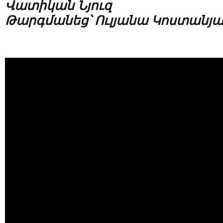
Վատիկան Նյուզ
Թարգմանեց՝ Ուլյանա Կոստանյ