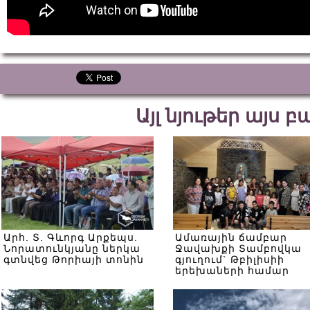
Այլ նյութեր այս 
Արհ. Տ. Գևորգ Արքեպս.
Ամառային ճամբար
Նորատունկյանը ներկա
Ջավախքի Տամբովկա
գտնվեց Թորիայի տոնին
գյուղում` Թբիլիսիի
երեխաների համար