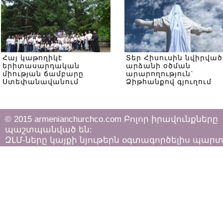
Հայ կաթողիկէ
Տեր Հիսուսին նվիրված
երիտասարդական
արձանի օծման
միության ճամբարը
արարողություն`
Ստեփանավանում
Ձիթհանքով գյուղում
© 2015 armenianchurchco.com Բոլոր իրավունքները
պաշտպանված են:
ԶԼՄ-ները կայքի նյութերն օգտագործելիս պար
հետևել «Հեղինակային իրավունքի և հարակից
իրավունքների մասին»
ՀՀ օրենքի դրույթներին: