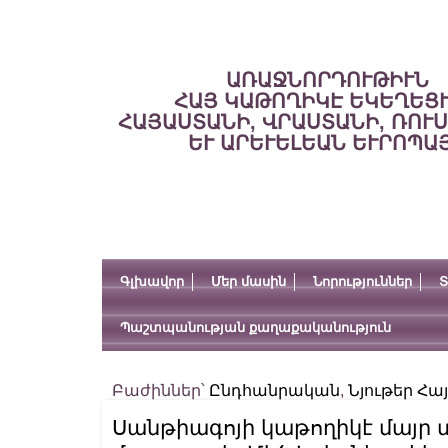
ԱՌԱՋՆՈՐԴՈՒԹԻՒՆ
ՀԱՅ ԿԱԹՈՂԻԿԷ ԵԿԵՂԵՑ
ՀԱՅԱՍՏԱՆԻ, ՎՐԱՍՏԱՆԻ, ՌՈՒ
ԵՒ ԱՐԵՒԵԼԵԱՆ ԵՒՐՈՊԱ
Գլխավոր
Մեր մասին
Նորություններ
Տ
Պաշտպանության քաղաքականություն
Բաժիններ՝
Ընդհանրական
,
Նյութեր Հ
Սանթիագոյի կաթողիկէ մայր