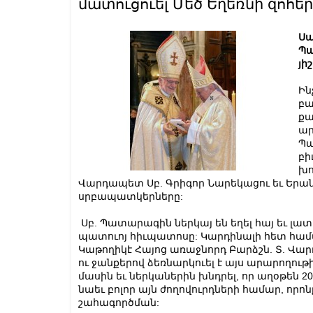
մատուցուել Մեծ Եղեռնի զոհե
Սա
Պա
յի
Ին
բա
քա
ար
Պա
բի
խո
Վարդապետ Սբ. Գրիգոր Նարեկացու եւ Երան
սրբապատկերները:
Սբ. Պատարագին ներկայ են եղել հայ եւ լա
պատուոյ հիւպատոսը: Կարդինալի հետ հա
Կաթողիկէ Հայոց առաջնորդ Բարձշն. Տ. Վա
ու ջանքերով ձեռնարկուել է այս արարողութ
մասին եւ ներկաներին խնդրել, որ աղօթեն 
նաեւ բոլոր այն ժողովուրդների համար, որոն
շահագործման: