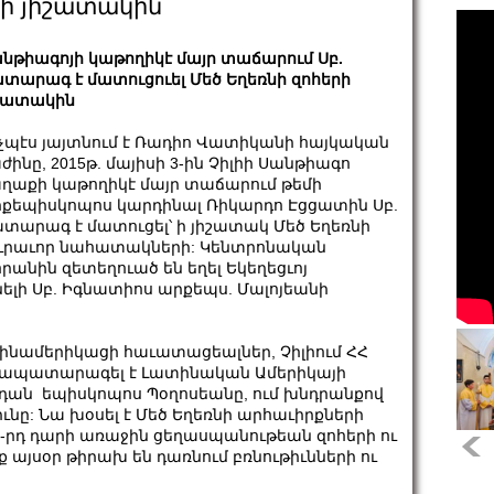
րի յիշատակին
նթիագոյի կաթողիկէ մայր տաճարում Սբ.
տարագ է մատուցուել Մեծ Եղեռնի զոհերի
շատակին
չպէս յայտնում է Ռադիո Վատիկանի հայկական
ժինը, 2015թ. մայիսի 3-ին Չիլիի Սանթիագո
ղաքի կաթողիկէ մայր տաճարում թեմի
քեպիսկոպոս կարդինալ Ռիկարդո Էցցատին Սբ.
տարագ է մատուցել՝ ի յիշատակ Մեծ Եղեռնի
ւրաւոր նահատակների: Կենտրոնական
րանին զետեղուած են եղել Եկեղեցւոյ
ելի Սբ. Իգնատիոս արքեպս. Մալոյեանի
տինամերիկացի հաւատացեալներ, Չիլիում ՀՀ
մապատարագել է Լատինական Ամերիկայի
րդան եպիսկոպոս Պօղոսեանը, ում խնդրանքով
իւնը: Նա խօսել է Մեծ Եղեռնի արհաւիրքների
20-րդ դարի առաջին ցեղասպանութեան զոհերի ու
ք այսօր թիրախ են դառնում բռնութիւնների ու