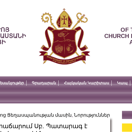
ՒՈՅ
OF 
ՍԱՍՏԱՆԻ
CHURCH 
ՅԻ
եսանյութեր
Գրադարան
Հայկական Կարիտաս
Կապ
այոց Ցեղասպանության մասին
,
Նորություններ
 տաճարում Սբ. Պատարագ է