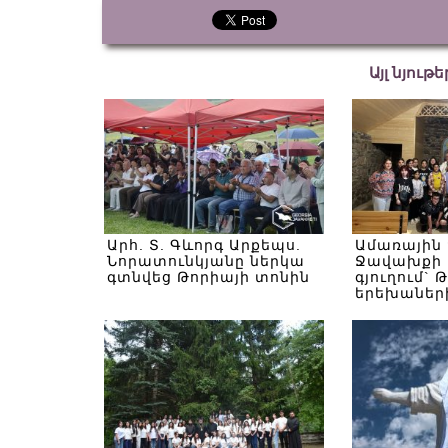
Այլ նյութ
Արհ. Տ. Գևորգ Արքեպս.
Ամառային
Նորատունկյանը ներկա
Ջավախքի 
գտնվեց Թորիայի տոնին
գյուղում` 
երեխաներ