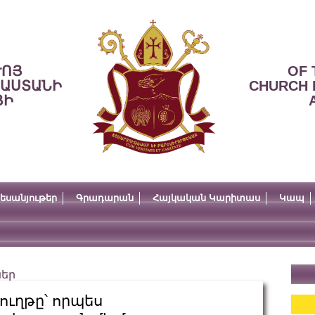
ՒՈՅ
OF 
ՍԱՍՏԱՆԻ
CHURCH 
ՅԻ
եսանյութեր
Գրադարան
Հայկական Կարիտաս
Կապ
ներ
ւղթը՝ որպես