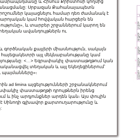
ն ամրապնդմանը և Հիսուս Քրիստոսի կողմից
ականացմանը: Սրբազան Քահանայապետն
 որոշումներ կայացնելու համար դեռ ժամանակ է
բարոյական կամ հովվական հարցերն են
ւթյունը», և տարբեր շրջաններում կարող են
մ տեղական ավանդույթներն ու
 և գործնական քայլերի միասնություն, սակայն
 հայեցակետրի այլ մեկնաբանությանը կամ
յությանը: <…> Եզրափակիչ փաստաթղթում կան
րականացվել տեղական և այլ Եկեղեցիներում՝
ւ պայմանները»։
ն ad limina այցելությունների շրջանակներում
զրափակիչ փաստաթղթի դրույթներն իրենց
ւմ և ինչ արդյունքներ արդեն կան։ Այս փուլին
 Սինոդի գլխավոր քարտուղարությունը և
: