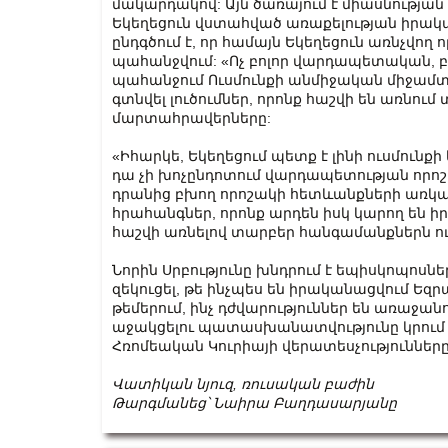
մակարդակով: Այն ծառայում է միասնությա
Եկեղեցուն վստահված առաքելության իր
ընդգծում է, որ համայն Եկեղեցուն առնչվող
պահանջվում: «Ոչ բոլոր վարդապետական, 
պահանջում Ուսմունքի անմիջական միջամտո
գտնվել լուծումներ, որոնք հաշվի են առնու
մարտահրավերները:
«Իհարկե, Եկեղեցում պետք է լինի ուսմունքի
դա չի խոչընդոտում վարդապետության որոշ
դրանից բխող որոշակի հետևանքների առկա
հրահանգներ, որոնք արդեն իսկ կարող են ի
հաշվի առնելով տարբեր հանգամանքներն ո
Նորին Սրբությունը խնդրում է եպիսկոպոսների
զեկուցել, թե ինչպես են իրականացվում Ե
թեմերում, ինչ դժվարություններ են առաջանո
աջակցելու պատասխանատվությունը կրում է
Հռոմեական Կուրիայի վերատեսչությունները
Վատիկան
նյուզ
,
ռուսական
բաժին
Թարգմանեց՝
Նաիրա
Բաղդասարյանը