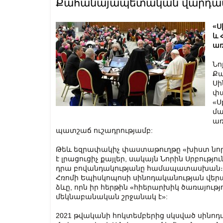
Քահանայապետական վարդապ
«Ս
և 
առ
Նո
Քա
Սի
փա
«Ս
մա
առ
պատշաճ ուշադրությամբ:
Թեև եզրափակիչ փաստաթուղթը «խիստ նորմ
է լրացուցիչ քայլեր, սակայն Նորին Սրբությու
դրա բովանդակությանը համապատասխան։ 
Հռոմի Եպիսկոպոսի սինոդականության վե
ձևը, որն իր հերթին «հիերարխիկ ծառայո
մեկնաբանական շրջանակ է»:
2021 թվականի հոկտեմբերից սկսված սինո