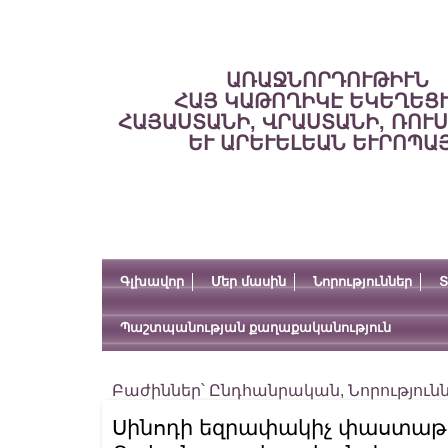
ԱՌԱՋՆՈՐԴՈՒԹԻՒՆ
ՀԱՅ ԿԱԹՈՂԻԿԷ ԵԿԵՂԵՑ
ՀԱՅԱՍՏԱՆԻ, ՎՐԱՍՏԱՆԻ, ՌՈՒ
ԵՒ ԱՐԵՒԵԼԵԱՆ ԵՒՐՈՊԱ
Գլխավոր
Մեր մասին
Նորություններ
Տ
Պաշտպանության քաղաքականություն
Բաժիններ՝
Ընդհանրական
,
Նորություն
Սինոդի եզրափակիչ փաստաթո