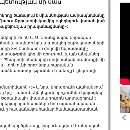
ետության մի մաս
ինոդը ծառայում է միասնության ամրապնդմանը
Հիսուս Քրիստոսի կողմից Եկեղեցուն վստահված
աքելության իրականացմանը»:
յեմբերի 25-ին Ն. Ս. Ֆրանցիսկոս Սրբազան
հանայապետը հրապարակեց Եպիսկոպոսների
նոդի XVI Ընդհանուր ժողովի Եզրափակիչ
ստաթղթին կից մի գրություն և այն անվանեց
բ. Պետրոսի հետնորդի սովորական ուսմունքի մի
ս», որն ունի որոշ նորարարական
անձնահատկություններ և պետք է ընդունվի
ատիվային չէ» և նրա կիրառումը պահանջում
նը կոչ է անում Եկեղեցուն որոշումներ կայացնել
Եզրափակիչ փաստաթուղթն արտացոլում է
րաբերյալ հրահանգների նոր արտահայտման
ւթյունը հասկանալու համար համապատասխան
դական գործընթացը շարունակվում է տեղական