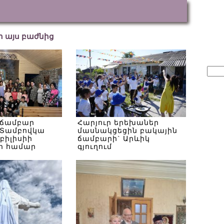
եր այս բաժնից
Sear
for:
 ճամբար
Հարյուր երեխաներ
Տամբովկա
մասնակցեցին բակային
Թբիլիսիի
ճամբարի` Արևիկ
ի համար
գյուղում