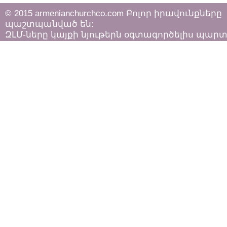
© 2015 armenianchurchco.com Բոլոր իրավունքները
պաշտպանված են:
ԶԼՄ-ները կայքի նյութերն օգտագործելիս պար
հետևել «Հեղինակային իրավունքի և հարակից
իրավունքների մասին»
ՀՀ օրենքի դրույթներին: