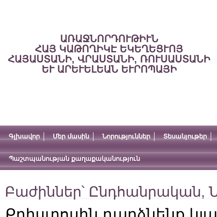
ԱՌԱՋՆՈՐԴՈՒԹԻՒՆ
ՀԱՅ ԿԱԹՈՂԻԿԷ ԵԿԵՂԵՑՒՈՅ
ՀԱՅԱՍՏԱՆԻ, ՎՐԱՍՏԱՆԻ, ՌՈՒՍԱՍՏԱՆԻ
ԵՒ ԱՐԵՒԵԼԵԱՆ ԵՒՐՈՊԱՅԻ
Գլխավոր
Մեր մասին
Նորություններ
Տեսանյութեր
Պաշտպանության քաղաքականություն
Բաժիններ՝
Ընդհանրական
,
Ն
Քրիստոսին դարձնենք կյ