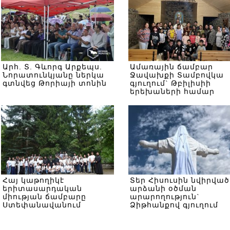
Արհ. Տ. Գևորգ Արքեպս.
Ամառային ճամբար
Նորատունկյանը ներկա
Ջավախքի Տամբովկա
գտնվեց Թորիայի տոնին
գյուղում` Թբիլիսիի
երեխաների համար
Հայ կաթողիկէ
Տեր Հիսուսին նվիրված
երիտասարդական
արձանի օծման
միության ճամբարը
արարողություն`
Ստեփանավանում
Ձիթհանքով գյուղում