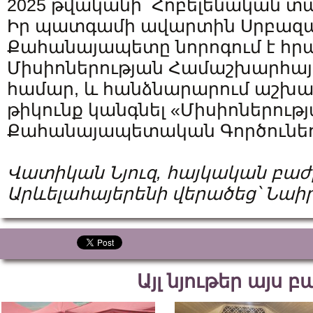
2025 թվականի Հոբելենական տ
Իր պատգամի ավարտին Սրբազ
Քահանայապետը նորոգում է հրա
Միսիոներության Համաշխարհայի
համար, և հանձնարարում աշխար
թիկունք կանգնել «Միսիոներութ
Քահանայապետական Գործունեո
Վատիկան
Նյուզ
,
հայկական
բաժ
Արևելահայերենի
վերածեց՝
Նաի
Այլ նյութեր այս 