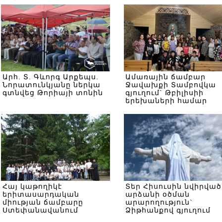
Արհ. Տ. Գևորգ Արքեպս.
Ամառային ճամբար
Նորատունկյանը ներկա
Ջավախքի Տամբովկա
գտնվեց Թորիայի տոնին
գյուղում` Թբիլիսիի
երեխաների համար
Հայ կաթողիկէ
Տեր Հիսուսին նվիրված
երիտասարդական
արձանի օծման
միության ճամբարը
արարողություն`
Ստեփանավանում
Ձիթհանքով գյուղում