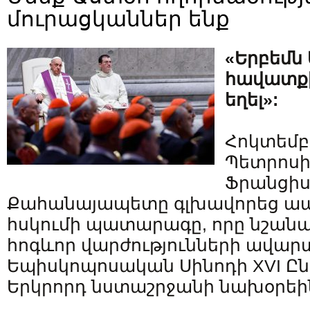
մուրացկաններ ենք
«Երբեմն
հավատքի
եղել»:
Հոկտեմբե
Պետրոսի
Ֆրանցիս
Քահանայապետը գլխավորեց ա
հսկումի պատարագը, որը նշանա
հոգևոր վարժությունների ավար
Եպիսկոպոսական Սինոդի XVI Ըն
Երկրորդ նստաշրջանի նախօրեի