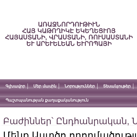
ԱՌԱՋՆՈՐԴՈՒԹԻՒՆ
ՀԱՅ ԿԱԹՈՂԻԿԷ ԵԿԵՂԵՑՒՈՅ
ՀԱՅԱՍՏԱՆԻ, ՎՐԱՍՏԱՆԻ, ՌՈՒՍԱՍՏԱՆԻ
ԵՒ ԱՐԵՒԵԼԵԱՆ ԵՒՐՈՊԱՅԻ
Գլխավոր
Մեր մասին
Նորություններ
Տեսանյութեր
Պաշտպանության քաղաքականություն
Բաժիններ՝
Ընդհանրական
,
Ն
Մենք Աստծո ողորմածութ