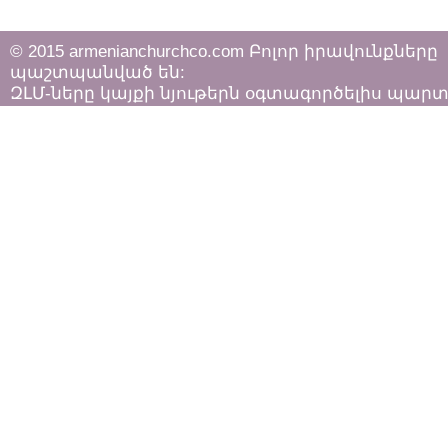
© 2015 armenianchurchco.com Բոլոր իրավունքները
պաշտպանված են:
ԶԼՄ-ները կայքի նյութերն օգտագործելիս պար
հետևել «Հեղինակային իրավունքի և հարակից
իրավունքների մասին»
ՀՀ օրենքի դրույթներին: