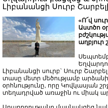
Լիբանանցի Սուրբ Շարբե
«Ո՜վ սու
Աստծո օր
բժշկութ
աղբյուր
Սեպտեմբ
Եղվարդո
Լիբանանցի սուրբ` Սուրբ Շարբե
տասը մետր մեծությամբ արձանի
օրհնությունը, որը Կովկասյան շ
տեղադրված առաջին ու միակ ար
Արարողությանը մասնակցեց նաև