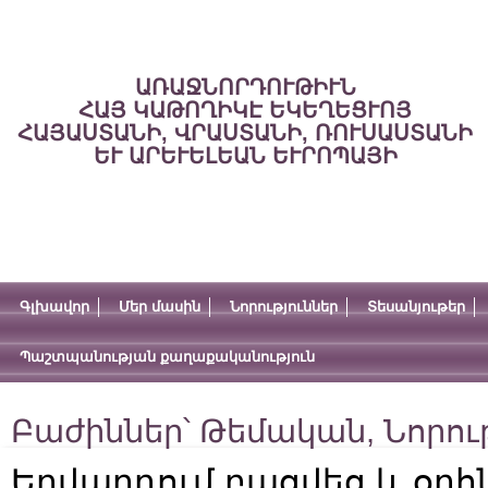
ԱՌԱՋՆՈՐԴՈՒԹԻՒՆ
ՀԱՅ ԿԱԹՈՂԻԿԷ ԵԿԵՂԵՑՒՈՅ
ՀԱՅԱՍՏԱՆԻ, ՎՐԱՍՏԱՆԻ, ՌՈՒՍԱՍՏԱՆԻ
ԵՒ ԱՐԵՒԵԼԵԱՆ ԵՒՐՈՊԱՅԻ
Գլխավոր
Մեր մասին
Նորություններ
Տեսանյութեր
Պաշտպանության քաղաքականություն
Բաժիններ՝
Թեմական
,
Նորու
Եղվարդում բացվեց և օրհ