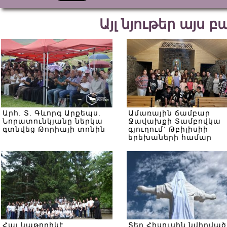
Այլ նյութեր այս 
Արհ. Տ. Գևորգ Արքեպս.
Ամառային ճամբար
Նորատունկյանը ներկա
Ջավախքի Տամբովկա
գտնվեց Թորիայի տոնին
գյուղում` Թբիլիսիի
երեխաների համար
Հայ կաթողիկէ
Տեր Հիսուսին նվիրված