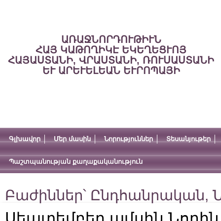
ԱՌԱՋՆՈՐԴՈՒԹԻՒՆ
ՀԱՅ ԿԱԹՈՂԻԿԷ ԵԿԵՂԵՑՒՈՅ
ՀԱՅԱՍՏԱՆԻ, ՎՐԱՍՏԱՆԻ, ՌՈՒՍԱՍՏԱՆԻ
ԵՒ ԱՐԵՒԵԼԵԱՆ ԵՒՐՈՊԱՅԻ
Գլխավոր
Մեր մասին
Նորություններ
Տեսանյութեր
Պաշտպանության քաղաքականություն
Բաժիններ՝
Ընդհանրական
,
Ն
Սեպտեմբեր ամսին Նորին 