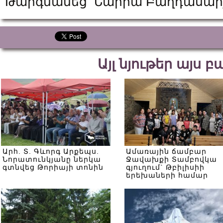
Թարգմանեց՝ Նաիրա Բաղդասար
Այլ նյութեր այս 
Արհ. Տ. Գևորգ Արքեպս.
Ամառային ճամբար
Նորատունկյանը ներկա
Ջավախքի Տամբովկա
գտնվեց Թորիայի տոնին
գյուղում` Թբիլիսիի
երեխաների համար