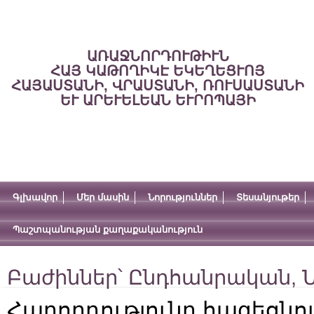
ԱՌԱՋՆՈՐԴՈՒԹԻՒՆ
ՀԱՅ ԿԱԹՈՂԻԿԷ ԵԿԵՂԵՑՒՈՅ
ՀԱՅԱՍՏԱՆԻ, ՎՐԱՍՏԱՆԻ, ՌՈՒՍԱՍՏԱՆԻ
ԵՒ ԱՐԵՒԵԼԵԱՆ ԵՒՐՈՊԱՅԻ
Գլխավոր
Մեր մասին
Նորություններ
Տեսանյութեր
Պաշտպանության քաղաքականություն
Բաժիններ՝
Ընդհանրական
,
Ն
Հաղորդությունը հագեցնու