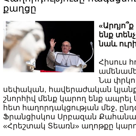
քաղցը
«Արդյո՞ք
ենք տենչ
նաև ուր
Հիսուս հ
ամենամե
Նա փրկու
սեփական, հավերաժական կյանք
շնորհիվ մենք կարող ենք ապրել
հետ հաղորդակցության մեջ, ընդգ
Ֆրանցիսկոս Սրբազան Քահանա
«Հրեշտակ Տեառն» աղոթքը կարդ