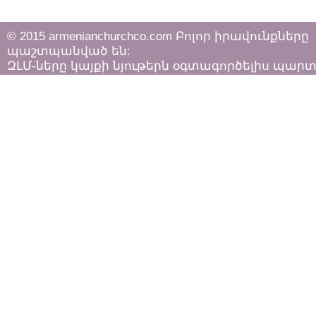
© 2015 armenianchurchco.com Բոլոր իրավունքները
պաշտպանված են:
ԶԼՄ-ները կայքի նյութերն օգտագործելիս պար
հետևել «Հեղինակային իրավունքի և հարակից
իրավունքների մասին»
ՀՀ օրենքի դրույթներին: