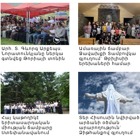
Արհ. Տ. Գևորգ Արքեպս.
Ամառային ճամբար
Նորատունկյանը ներկա
Ջավախքի Տամբովկա
գտնվեց Թորիայի տոնին
գյուղում` Թբիլիսիի
երեխաների համար
Հայ կաթողիկէ
Տեր Հիսուսին նվիրված
երիտասարդական
արձանի օծման
միության ճամբարը
արարողություն`
Ստեփանավանում
Ձիթհանքով գյուղում