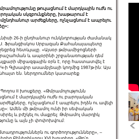
մրամոլությունը թուլացնում է մարդկային ուժն ու
րոյական սկզբունքները, խաթարում է
մընդհանուր արժեքները, ոչնչացնում է ապրելու
ձը»:
ւնիսի 26-ի ընդհանուր ունկնդրության ժամանակ
 Ս. Ֆրանցիսկոս Սրբազան Քահանայապետը
շեցրեց հետևյալը. «Այսօր թմրամիջոցների
րաշահման և ապօրինի շրջանառության դեմ
յքարի միջազգային օրն է, որը հաստատվել է
Կ-ի Գլխավոր ասամբլեայի կողմից 1987թ-ին: Այս
նհայտ են. ներդրումներ կատարեք
Պողոս II խոսքերը. «Թմրամոլությունն
նում է մարդկային ուժն ու բարոյական
րժեքները, ոչնչացնում է ապրելու իղձն ու ավելի
նը»: Ամեն մի թմրամոլ ունի իր սեփական
սիրել և բժշկել ու մաքրել: Թմրամոլ մարդիկ
ունը և այն չի փոփոխվում:
ադրություններն ու գործողությունները», –
րեց Բենեդիկտոս XVI խոսքերը. «Թո՛ղ