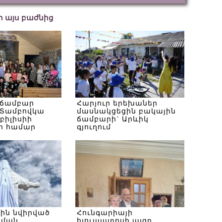
եր այս բաժնից
 ճամբար
Հարյուր երեխաներ
Տամբովկա
մասնակցեցին բակային
Թբիլիսիի
ճամբարի` Արևիկ
ի համար
գյուղում
սին նվիրված
Հունգարիայի
ծման
հյուպատոսի այցը