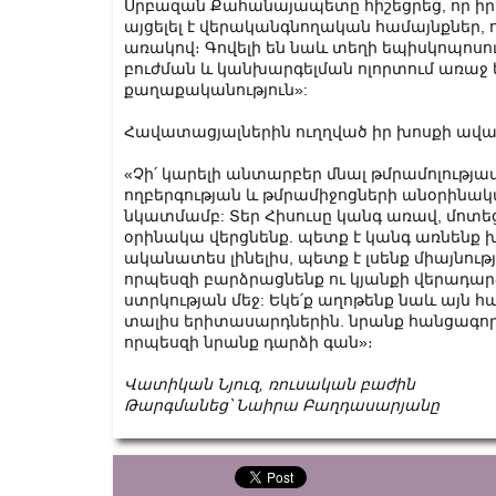
Սրբազան Քահանայապետը հիշեցրեց, որ իր 
այցելել է վերականգնողական համայնքներ, 
առակով։ Գովելի են նաև տեղի եպիսկոպոսու
բուժման և կանխարգելման ոլորտում առաջ ե
քաղաքականություն»:
Հավատացյալներին ուղղված իր խոսքի ավար
«Չի՛ կարելի անտարբեր մնալ թմրամոլությ
ողբերգության և թմրամիջոցների անօրինակ
նկատմամբ: Տեր Հիսուսը կանգ առավ, մոտեց
օրինակա վերցնենք. պետք է կանգ առնենք 
ականատես լինելիս, պետք է լսենք միայնու
որպեսզի բարձրացնենք ու կյանքի վերադարձ
ստրկության մեջ: Եկե՛ք աղոթենք նաև այն հ
տալիս երիտասարդներին. նրանք հանցագործ
որպեսզի նրանք դարձի գան»։
Վատիկան
Նյուզ
,
ռուսական
բաժին
Թարգմանեց՝
Նաիրա
Բաղդասարյանը