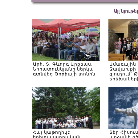
Այլ նյութ
Արհ. Տ. Գևորգ Արքեպս.
Ամառային
Նորատունկյանը ներկա
Ջավախքի 
գտնվեց Թորիայի տոնին
գյուղում` 
երեխաներ
Հայ կաթողիկէ
Տեր Հիսու
երիտասարդական
արձանի օ