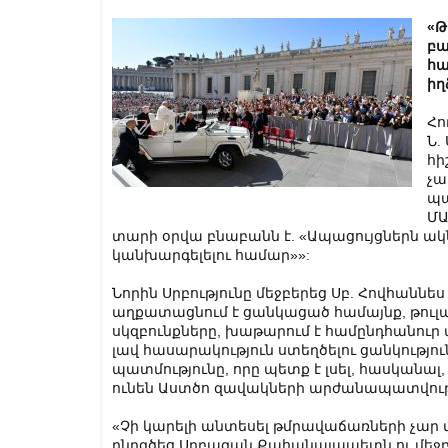
«Թ
բա
հա
իղ
Հո
Ն.
հի
չա
պա
ՄԱ
տարի օրվա բնաբանն է. «Ապացույցներն ակ
կանխարգելելու համար»»:
Նորին Սրբությունը մեջբերեց Սբ. Հովհաննես 
աղքատացնում է ցանկացած համայնք, թուլաց
սկզբունքները, խաթարում է համընդհանուր ա
լավ հասարակություն ստեղծելու ցանկությու
պատմությունը, որը պետք է լսել, հասկանալ, 
ունեն Աստծո զավակների արժանապատվությ
«Չի կարելի անտեսել թմրավաճառների չար մտ
ընդգծեց Սրբազան Քահանայապետն ու մեջբե