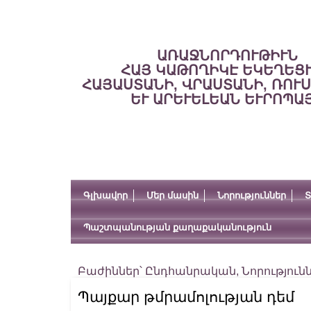
ԱՌԱՋՆՈՐԴՈՒԹԻՒՆ
ՀԱՅ ԿԱԹՈՂԻԿԷ ԵԿԵՂԵՑ
ՀԱՅԱՍՏԱՆԻ, ՎՐԱՍՏԱՆԻ, ՌՈՒ
ԵՒ ԱՐԵՒԵԼԵԱՆ ԵՒՐՈՊԱ
Գլխավոր
Մեր մասին
Նորություններ
Տ
Պաշտպանության քաղաքականություն
Բաժիններ՝
Ընդհանրական
,
Նորություն
Պայքար թմրամոլության դեմ