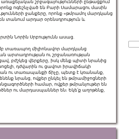
առաքելական շրջագայությունների ընթացքում
որոնք ոգեշնչված են Բարի Սամարացու մասին
թյունների ջանքերը, որոնք «թմրամոլ մարդկանց
ն տանում արդար օրենսդրություն և
տին Նորին Սրբությունն ասաց.
Sear
for:
ամբ տառապող միլիոնավոր մարդկանց
ան արտադրության ու շրջանառության
ավ, բժշկեց վերքերը, իսկ մենք պիտի նրանից
խոցելի, դժվարին ու ցավոտ իրավիճակի
թյան ու տառապանքի ճիչը, պետք է կռանանք,
նենք նրանց, ովքեր ընկել են թմրամիջոցների
անցագործների համար, ովքեր թմրանյութեր են
ներ ու մարդասպաններ են։ Եկե՛ք աղոթենք,