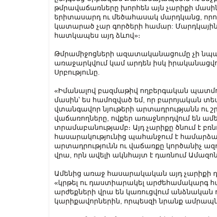
թմրավաճառները խորհեն այն չարիքի մասի
երիտասարդ ու մեծահասակ մարդկանց, ո
կատարած չար գործերի համար: Մարդկային
հատկապես այդ ձևով»։
Թմրամիջոցների ազատականացումը չի նպաս
առաջարկվում կամ արդեն իսկ իրականացվում
Սրբությունը.
«Իմանալով բազմաթիվ ողբերգական պատմու
մասին՝ ես համոզված եմ, որ բարոյական տե
վտանգավոր նյութերի արտադրությանն ու շ
վաճառողները, ովքեր առաջնորդվում են ամեն
տրամաբանությամբ։ Այդ չարիքը ծնում է բռն
հասարակությունից պահանջում է համարձակ
արտադրությունն ու վաճառքը կործանիչ ազդ
վրա, որն ավելի ակնհայտ է դառնում Ամազո
Ամենից առաջ հասարակական այդ չարիքի դ
«կրթել ու դաստիարակել արժեհամակարգ հա
արժեքների վրա են կառուցվում անձնական 
կարիքավորներին, որպեսզի նրանք ամրապն