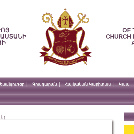
ՒՈՅ
OF 
ՍԱՍՏԱՆԻ
CHURCH 
ՅԻ
եսանյութեր
Գրադարան
Հայկական Կարիտաս
Կապ
ներ