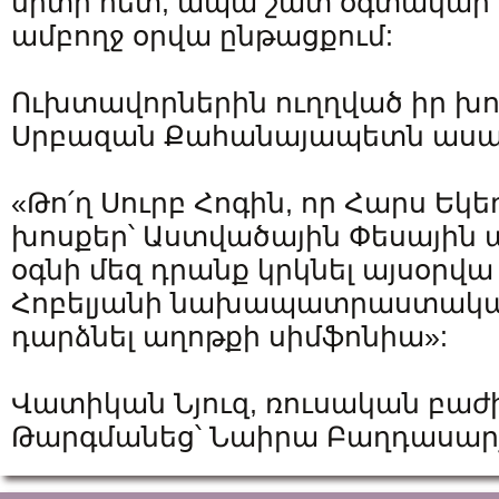
սրտի հետ, ապա շատ օգտակար կ
ամբողջ օրվա ընթացքում:
Ուխտավորներին ուղղված իր խ
Սրբազան Քահանայապետն ասա
«Թո՛ղ Սուրբ Հոգին, որ Հարս Եկե
խոսքեր՝ Աստվածային Փեսային 
օգնի մեզ դրանք կրկնել այսօրվա
Հոբելյանի նախապատրաստակա
դարձնել աղոթքի սիմֆոնիա»:
Վատիկան Նյուզ, ռուսական բաժ
Թարգմանեց՝ Նաիրա Բաղդասար