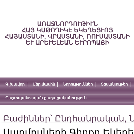
ԱՌԱՋՆՈՐԴՈՒԹԻՒՆ
ՀԱՅ ԿԱԹՈՂԻԿԷ ԵԿԵՂԵՑՒՈՅ
ՀԱՅԱՍՏԱՆԻ, ՎՐԱՍՏԱՆԻ, ՌՈՒՍԱՍՏԱՆԻ
ԵՒ ԱՐԵՒԵԼԵԱՆ ԵՒՐՈՊԱՅԻ
Գլխավոր
Մեր մասին
Նորություններ
Տեսանյութեր
Պաշտպանության քաղաքականություն
Բաժիններ՝
Ընդհանրական
,
Ն
Սաղմոսների Գիրքը Եկեղե