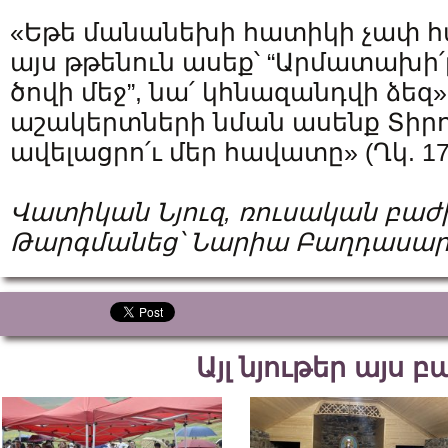
«Եթե մանանեխի հատիկի չափ հ
այս թթենուն ասեք՝ “Արմատախի՛լ
ծովի մեջ”, նա՛ կհնազանդվի ձեզ»:
աշակերտների նման ասենք Տիրոջ
ավելացրո՛ւ մեր հավատը» (Ղկ. 17,
Վատիկան Նյուզ, ռուսական բաժ
Թարգմանեց՝ Նարիա Բաղդասար
Այլ նյութեր այս 