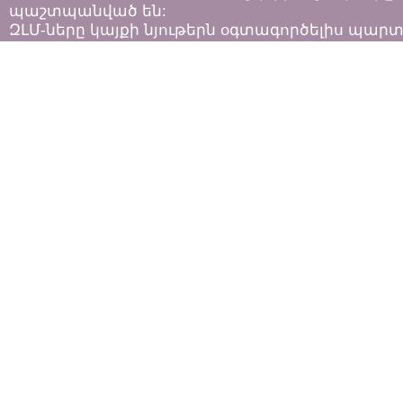
պաշտպանված են:
ԶԼՄ-ները կայքի նյութերն օգտագործելիս պար
հետևել «Հեղինակային իրավունքի և հարակից
իրավունքների մասին»
ՀՀ օրենքի դրույթներին: