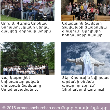
Արհ. Տ. Գևորգ Արքեպս.
Ամառային ճամբար
Նորատունկյանը ներկա
Ջավախքի Տամբովկա
գտնվեց Թորիայի տոնին
գյուղում` Թբիլիսիի
երեխաների համար
Հայ կաթողիկէ
Տեր Հիսուսին նվիրված
երիտասարդական
արձանի օծման
միության ճամբարը
արարողություն`
Ստեփանավանում
Ձիթհանքով գյուղում
© 2015 armenianchurchco.com Բոլոր իրավունքները