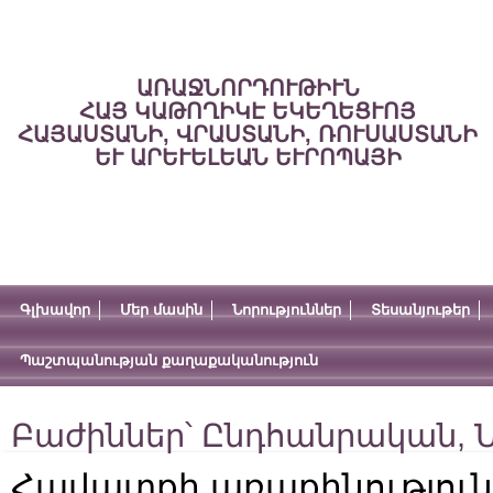
ԱՌԱՋՆՈՐԴՈՒԹԻՒՆ
ՀԱՅ ԿԱԹՈՂԻԿԷ ԵԿԵՂԵՑՒՈՅ
ՀԱՅԱՍՏԱՆԻ, ՎՐԱՍՏԱՆԻ, ՌՈՒՍԱՍՏԱՆԻ
ԵՒ ԱՐԵՒԵԼԵԱՆ ԵՒՐՈՊԱՅԻ
Գլխավոր
Մեր մասին
Նորություններ
Տեսանյութեր
Պաշտպանության քաղաքականություն
Բաժիններ՝
Ընդհանրական
,
Ն
Հավատքի առաքինություն