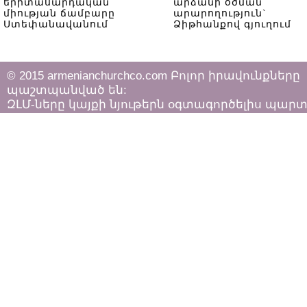
երիտասարդական
արձանի օծման
միության ճամբարը
արարողություն`
Ստեփանավանում
Ձիթհանքով գյուղում
© 2015 armenianchurchco.com Բոլոր իրավունքները
պաշտպանված են:
ԶԼՄ-ները կայքի նյութերն օգտագործելիս պար
հետևել «Հեղինակային իրավունքի և հարակից
իրավունքների մասին»
ՀՀ օրենքի դրույթներին: