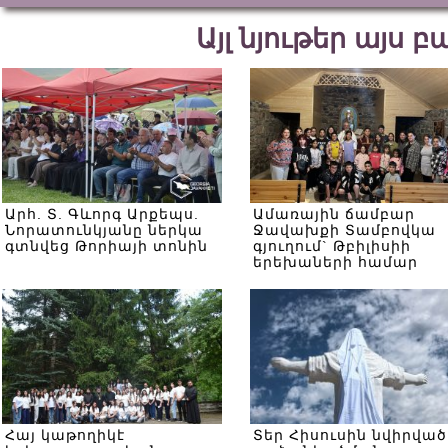
Այլ նյութեր այս 
Արհ. Տ. Գևորգ Արքեպս.
Ամառային ճամբար
Նորատունկյանը ներկա
Ջավախքի Տամբովկա
գտնվեց Թորիայի տոնին
գյուղում` Թբիլիսիի
երեխաների համար
Հայ կաթողիկէ
Տեր Հիսուսին նվիրված