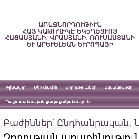
ԱՌԱՋՆՈՐԴՈՒԹԻՒՆ
ՀԱՅ ԿԱԹՈՂԻԿԷ ԵԿԵՂԵՑՒՈՅ
ՀԱՅԱՍՏԱՆԻ, ՎՐԱՍՏԱՆԻ, ՌՈՒՍԱՍՏԱՆԻ
ԵՒ ԱՐԵՒԵԼԵԱՆ ԵՒՐՈՊԱՅԻ
Գլխավոր
Մեր մասին
Նորություններ
Տեսանյութեր
Պաշտպանության քաղաքականություն
Բաժիններ՝
Ընդհանրական
,
Ն
Զորության առաքինությու