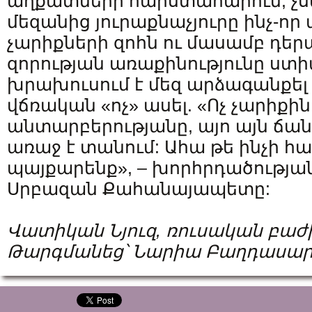
աղքատների հարստահարում, չս
մեզանից յուրաքնաչյուրը ինչ-որ 
չարիքների զոհն ու մասամբ դեր
զորության առաքինությունը ստի
խրախուսում է մեզ արձագանքել 
վճռական «ոչ» ասել. «Ոչ չարիքին,
անտարբերությանը, այո այն ճա
առաջ է տանում: Ահա թե ինչի հ
պայքարենք», – խորհրդածությ
Սրբազան Քահանայապետը:
Վատիկան Նյուզ, ռուսական բաժ
Թարգմանեց՝ Նարիա Բաղդասար