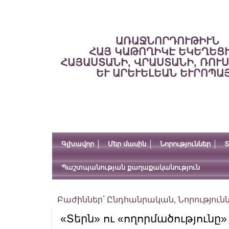
ԱՌԱՋՆՈՐԴՈՒԹԻՒՆ
ՀԱՅ ԿԱԹՈՂԻԿԷ ԵԿԵՂԵՑ
ՀԱՅԱՍՏԱՆԻ, ՎՐԱՍՏԱՆԻ, ՌՈՒ
ԵՒ ԱՐԵՒԵԼԵԱՆ ԵՒՐՈՊԱ
Գլխավոր
Մեր մասին
Նորություններ
Տ
Պաշտպանության քաղաքականություն
Բաժիններ՝
Ընդհանրական
,
Նորություն
«Տերն» ու «ողորմածությունը»