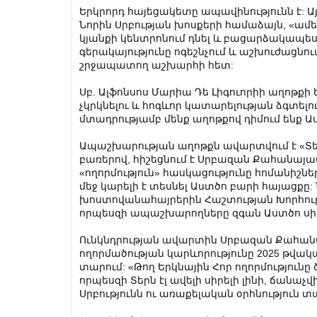
Երկրորդ հայեցակետը ապավինությունն է: Այ
Նորին Սրբության խոսքերի համաձայն, «ամեն
կյանքի կենտրոնում դնել և բացարձակապես 
գերակայությունը ոգեշնչում և աշխուժացնում
շրջապատող աշխարհի հետ:
Սբ. Ալֆոնսոս Մարիա Դե Լիգուորիի աղոթքի
չկրկնելու և հոգևոր կատարելության ձգտելո
մտադրությամբ մենք աղոթքով դիմում ենք Աս
Ապաշխարության աղոթքն ավարտվում է «Տե՛ր, 
բառերով, հիշեցնում է Սրբազան Քահանայապ
«ողորմություն» հասկացությունը հոմանիշնե
մեջ կարելի է տեսնել Աստծո բարի հայացքը: Ն
խոստովանահայրերին Հաշտության Խորհուր
որպեսզի ապաշխարողները զգան Աստծո սիրո
Ունկնդրության ավարտին Սրբազան Քահան
ողորմածության կարևորությունը 2025 թվ
տարում: «Թող Երկնային Հոր ողորմությունը
որպեսզի Տերն էլ ավելի սիրելի լինի, ճանաչվ
Սրբությունն ու առաքելական օրհնություն 