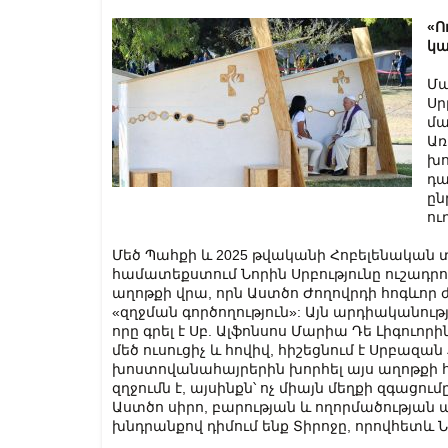
«Ո
կա
Մա
Սր
մա
Առ
խ
դա
ըն
ու
Մեծ Պահքի և 2025 թվականի Հոբելենակ
համատեքստում Նորին Սրբությունը ուշադրո
աղոթքի վրա, որն Աստծո Ժողովրդի հոգևոր ժ
«զղջման գործողություն»: Այն արդիականու
որը գրել է Սբ. Ալֆոնսոս Մարիա Դե Լիգուո
մեծ ուսուցիչ և հովիվ, հիշեցնում է Սրբազ
խոստովանահայրերին խորհել այս աղոթքի 
զղջումն է, այսինքն՝ ոչ միայն մեղքի զգացո
Աստծո սիրո, բարության և ողորմածության ա
խնդրանքով դիմում ենք Տիրոջը, որովհետև 