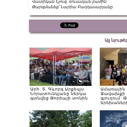
Վատիկան Նյուզ, ռուսական բաժին
Թարգմանեց՝ Նարիա Բաղդասարյանը
Այլ նյութ
Արհ. Տ. Գևորգ Արքեպս.
Ամառային
Նորատունկյանը ներկա
Ջավախքի 
գտնվեց Թորիայի տոնին
գյուղում` 
երեխաներ