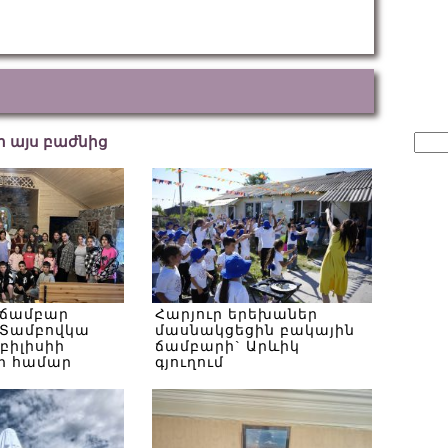
Sear
եր այս բաժնից
for:
 ճամբար
Հարյուր երեխաներ
Տամբովկա
մասնակցեցին բակային
Թբիլիսիի
ճամբարի` Արևիկ
ի համար
գյուղում