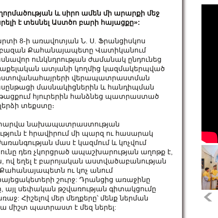
ղորմածության և սիրո ամեն մի արարքի մեջ
րելի է տեսնել Աստծո բարի հայացքը»:
րտի 8-ի առավոտյան Ն. Ս. Ֆրանցիսկոս
բազան Քահանայապետը Վատիկանում
սնավոր ունկնդրության ժամանակ ընդունեց
աքելական ատյանի կողմից կազմակերպված
ոստովանահայրերի վերապատրաստման
սընթացի մասնակիցներին և հանդիպման
թացքում հյուրերին հանձնեց պատրաստած
ղերձի տեքստը։
ան տարվա նախապատրաստության
ւթյուն է հրավիրում մի պարզ ու հասարակ
առանգության մաս է կազմում և կոչվում
թյունը դեռ չկորցրած ապաշխարության աղոթք է,
րին, ով եղել է բարոյական աստվածաբանության
ան Քահանայապետն ու կոչ անում
հայեցակետերի շուրջ: Դրանցից առաջինը
ւմը, այլ սեփական թշվառության գիտակցումը
ռաջ: Հիշելով մեր մեղքերը՝ մենք ներման
Նա միշտ պատրաստ է մեզ ներել: