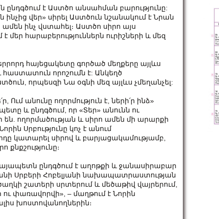
ն ընդգծում է Աստծո անսահման բարությունը:
 ինչից վեր» սիրել Աստծուն նշանակում է Նրան
ամեն ինչ վստահել։ Աստծո սիրո այս
 է մեր հարաբերություններն ուրիշների և մեզ
 երրորդ հայեցակետը գործած մեղքերը այլևս
ւ հաստատուն որոշումն է: Անկեղծ
տծուն, որպեսզի Նա օգնի մեզ այլևս չմեղանչել:
Ում անունը ողորմություն է, ների՛ր ինձ»
ետը և ընդգծում, որ «Տեր» անունն ու
ր են. ողորմածության և սիրո ամեն մի արարքի
որին Սրբությունը կոչ է անում
դը կատարել սիրով և բարյացակամությամբ,
 քնքշությունը։
այապետն ընդգծում է աղոթքի և ջանասիրաբար
ականի Սրբերի Հոբելյանի նախապատրաստության
 ծաղկի շատերի սրտերում և մեծաթիվ վայրերում,
ի ու փառավորվի», – մաղթում է Նորին
տալիս խոստովանողներին։