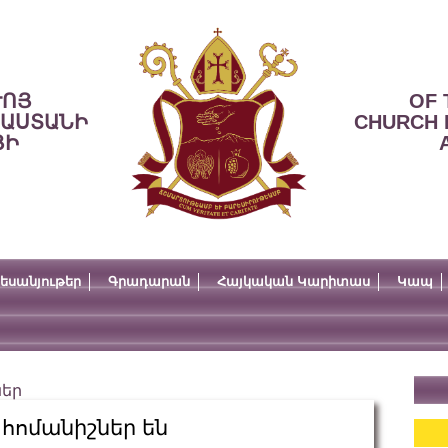
ՒՈՅ
OF 
ՍԱՍՏԱՆԻ
CHURCH 
ՅԻ
եսանյութեր
Գրադարան
Հայկական Կարիտաս
Կապ
ներ
 հոմանիշներ են