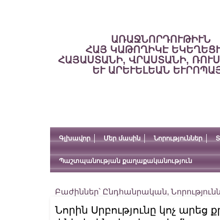
ԱՌԱՋՆՈՐԴՈՒԹԻՒՆ
ՀԱՅ ԿԱԹՈՂԻԿԷ ԵԿԵՂԵՑ
ՀԱՅԱՍՏԱՆԻ, ՎՐԱՍՏԱՆԻ, ՌՈՒ
ԵՒ ԱՐԵՒԵԼԵԱՆ ԵՒՐՈՊԱ
Գլխավոր
Մեր մասին
Նորություններ
Տ
Պաշտպանության քաղաքականություն
Բաժիններ՝
Ընդհանրական
,
Նորություն
Նորին Սրբությունը կոչ արեց