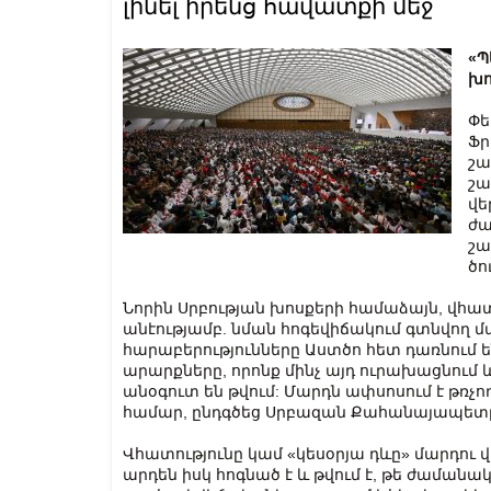
լինել իրենց հավատքի մեջ
«Պ
խո
Փե
Ֆր
շա
շա
վե
ժա
շա
ծո
Նորին Սրբության խոսքերի համաձայն, վհատ
անէությամբ. նման հոգեվիճակում գտնվող մա
հարաբերությունները Աստծո հետ դառնում ե
արարքները, որոնք մինչ այդ ուրախացնում 
անօգուտ են թվում: Մարդն ափսոսում է թռ
համար, ընդգծեց Սրբազան Քահանայապետ
Վհատությունը կամ «կեսօրյա դևը» մարդու վ
արդեն իսկ հոգնած է և թվում է, թե ժաման