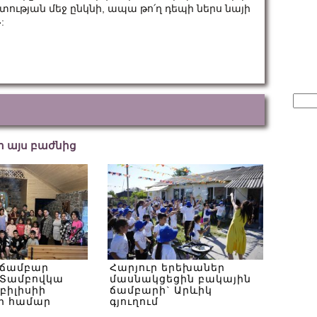
տության մեջ ընկնի, ապա թո՛ղ դեպի ներս նայի
:
Sear
for:
եր այս բաժնից
 ճամբար
Հարյուր երեխաներ
Տամբովկա
մասնակցեցին բակային
Թբիլիսիի
ճամբարի` Արևիկ
ի համար
գյուղում