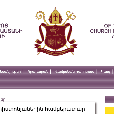
ՒՈՅ
OF 
ՍԱՍՏԱՆԻ
CHURCH 
ՅԻ
եսանյութեր
Գրադարան
Հայկական Կարիտաս
Կապ
ներ
 քրիստոնյաներին համբերատար