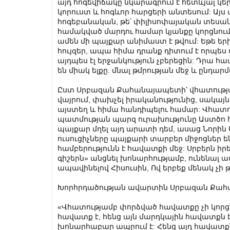
այդ հոգեվիճակը նկարագրում է հետևյալ կեր
կորուստ և հոգևոր հարցերի անտեսում: Այս ա
հոգեբանական, թե՛ փիլիսոփայական տեսանկ
համակված մարդու համար կյանքը կորցնում 
ամեն մի պայքար անիմաստ է թվում: Եթե եր
հույզեր, ապա հիմա դրանք դիտում է որպ
այդպես էլ երջանկություն չբերեցին: Դրա հա
են միակ ելքը. մնալ թմրության մեջ և ընդա
Ըստ Սրբազան Քահանայապետի՝ վհատության 
վայրում, փախչել իրականությունից, սակայն
այստեղ և հիմա հանդիպելու համար: Վհատու
պատմության պարզ ուրախությունը Աստծո 
պայքար մղել այդ արատի դեմ, ասաց Նորին Ս
ուսուցիչները պայքարի տարբեր միջոցներ 
համբերությունն է հավատքի մեջ: Սրբերն իրե
գիշերն» անցնել խոնարհությամբ, ունենալ
ապավինելով Հիսուսին, Ով երբեք մենակ չի 
Խորհրդածության ավարտին Սրբազան Քահ
«Վհատությամբ փորձված հավատքը չի կորցն
հավատք է, հենց այն մարդկային հավատքն է
խոնարհաբար ապրում է: Հենց այդ հավատքն 