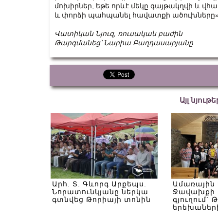
մոխիրներ, եթե որևէ մեկը գայթակղվի և վհա
և փորձի պահպանել հավատքի ածուխները»
Վատիկան Նյուզ, ռուսական բաժին
Թարգմանեց՝ Նարիա Բաղդասարյանը
Այլ նյութ
Արհ. Տ. Գևորգ Արքեպս.
Ամառային
Նորատունկյանը ներկա
Ջավախքի 
գտնվեց Թորիայի տոնին
գյուղում` 
երեխաներ