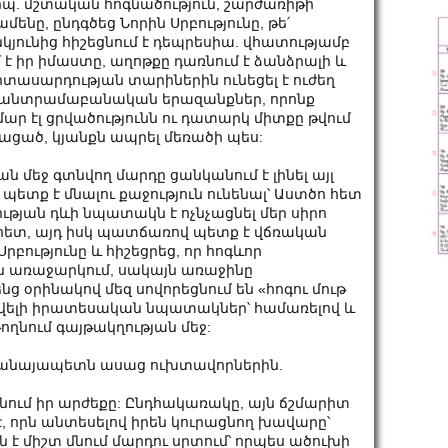
պ. մշտական ​​հոգնածություն, շարժառիթի
մենը, ընդգծեց Նորին Սրբությունը, թե՛
յունից հիշեցնում է դեպրեսիա. վհատությամբ
է իր իմաստը, աղոթքը դառնում է ձանձրալի և
իտասարդության տարիներին ունեցել է ուժեղ
ես անտրամաբանական երազանքներ, որոնք
մար էլ ցրվածությունն ու դատարկ միտքը թվում
րմացած, կյանքն ապրել մեռածի պես:
մեջ գտնվող մարդը ցանկանում է լինել այլ
 պետք է մնալու քաջություն ունենալ՝ Աստծո հետ
թյան դևի նպատակն է ոչնչացնել մեր սիրո
հետ, այդ իսկ պատճառով պետք է վճռական
րբությունը և հիշեցրեց, որ հոգևոր
են առաջարկում, սակայն առաջինը
նց օրինակով մեզ սովորեցնում են «հոգու մութ
 ավելի իրատեսական նպատակներ՝ համառելով և
թողնում գայթակղության մեջ:
անայապետն ասաց ուխտավորներին.
ում իր արժեքը: Ընդհակառակը, այն ճշմարիտ
, որն անտեսելով իրեն կուրացնող խավարը՝
է միշտ մնում մարդու սրտում՝ որպես ածուխի