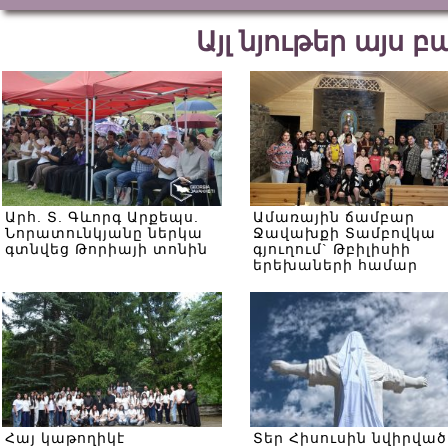
Այլ նյութեր այս 
Արհ. Տ. Գևորգ Արքեպս.
Ամառային ճամբար
Նորատունկյանը ներկա
Ջավախքի Տամբովկա
գտնվեց Թորիայի տոնին
գյուղում` Թբիլիսիի
երեխաների համար
Հայ կաթողիկէ
Տեր Հիսուսին նվիրված