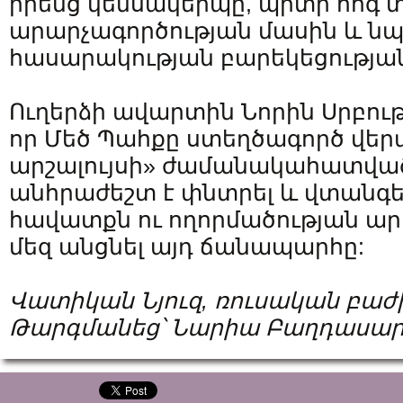
իրենց կենսակերպը, պիտի հոգ 
արարչագործության մասին և ն
հասարակության բարեկեցության
Ուղերձի ավարտին Նորին Սրբությ
որ Մեծ Պահքը ստեղծագործ վերա
արշալույսի» ժամանակահատված 
անհրաժեշտ է փնտրել և վտանգե
հավատքն ու ողորմածության ար
մեզ անցնել այդ ճանապարհը:
Վատիկան Նյուզ, ռուսական բաժ
Թարգմանեց՝ Նարիա Բաղդասար