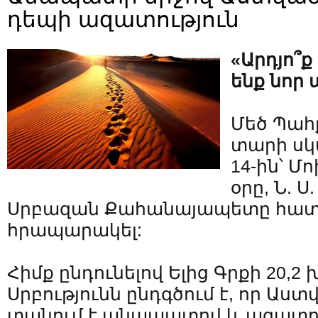
դեպի ազատություն
«Արդյո՞ք
ենք նոր 
Մեծ Պահք
տարի սկ
14-ին՝ Մ
օրը, Ն. 
Սրբազան Քահանայապետը հատու
հրապարակել:
Հիմք ընդունելով Ելից Գրքի 20,2 
Սրբությունն ընդգծում է, որ Աս
տանում է անապատով և ազատո