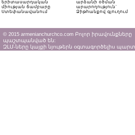
երիտասարդական
արձանի օծման
միության ճամբարը
արարողություն`
Ստեփանավանում
Ձիթհանքով գյուղում
© 2015 armenianchurchco.com Բոլոր իրավունքները
պաշտպանված են:
ԶԼՄ-ները կայքի նյութերն օգտագործելիս պար
հետևել «Հեղինակային իրավունքի և հարակից
իրավունքների մասին»
ՀՀ օրենքի դրույթներին: