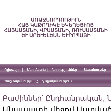
ԱՌԱՋՆՈՐԴՈՒԹԻՒՆ
ՀԱՅ ԿԱԹՈՂԻԿԷ ԵԿԵՂԵՑՒՈՅ
ՀԱՅԱՍՏԱՆԻ, ՎՐԱՍՏԱՆԻ, ՌՈՒՍԱՍՏԱՆԻ
ԵՒ ԱՐԵՒԵԼԵԱՆ ԵՒՐՈՊԱՅԻ
Գլխավոր
Մեր մասին
Նորություններ
Տեսանյութեր
Պաշտպանության քաղաքականություն
Բաժիններ՝
Ընդհանրական
,
Ն
Անապատի միջով Աստված 