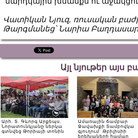
մարդկային խնամքն ու աջակցութ
Վատիկան Նյուզ, ռուսական բաժ
Թարգմանեց՝ Նարիա Բաղդասար
Այլ նյութեր այս 
Արհ. Տ. Գևորգ Արքեպս.
Ամառային ճամբար
Նորատունկյանը ներկա
Ջավախքի Տամբովկա
գտնվեց Թորիայի տոնին
գյուղում` Թբիլիսիի
երեխաների համար