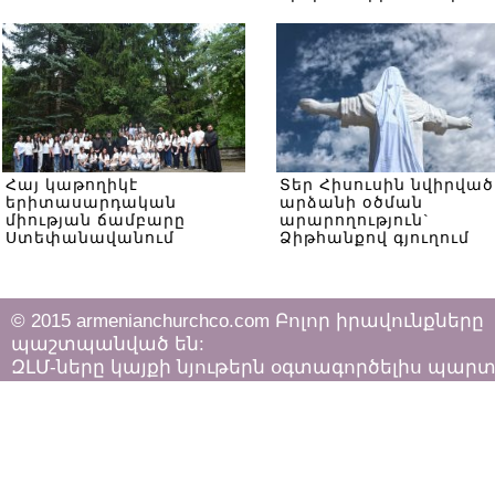
Հայ կաթողիկէ
Տեր Հիսուսին նվիրված
երիտասարդական
արձանի օծման
միության ճամբարը
արարողություն`
Ստեփանավանում
Ձիթհանքով գյուղում
© 2015 armenianchurchco.com Բոլոր իրավունքները
պաշտպանված են:
ԶԼՄ-ները կայքի նյութերն օգտագործելիս պար
հետևել «Հեղինակային իրավունքի և հարակից
իրավունքների մասին»
ՀՀ օրենքի դրույթներին: