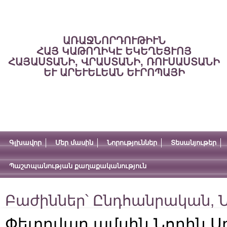
ԱՌԱՋՆՈՐԴՈՒԹԻՒՆ
ՀԱՅ ԿԱԹՈՂԻԿԷ ԵԿԵՂԵՑՒՈՅ
ՀԱՅԱՍՏԱՆԻ, ՎՐԱՍՏԱՆԻ, ՌՈՒՍԱՍՏԱՆԻ
ԵՒ ԱՐԵՒԵԼԵԱՆ ԵՒՐՈՊԱՅԻ
Գլխավոր
Մեր մասին
Նորություններ
Տեսանյութեր
Պաշտպանության քաղաքականություն
Բաժիններ՝
Ընդհանրական
,
Ն
Փետրվար ամսին Նորին Սրբ