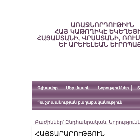
ԱՌԱՋՆՈՐԴՈՒԹԻՒՆ
ՀԱՅ ԿԱԹՈՂԻԿԷ ԵԿԵՂԵՑ
ՀԱՅԱՍՏԱՆԻ, ՎՐԱՍՏԱՆԻ, ՌՈՒ
ԵՒ ԱՐԵՒԵԼԵԱՆ ԵՒՐՈՊԱ
Գլխավոր
Մեր մասին
Նորություններ
Տ
Պաշտպանության քաղաքականություն
Բաժիններ՝
Ընդհանրական
,
Նորություն
ՀԱՅՏԱՐԱՐՈՒԹՅՈՒՆ