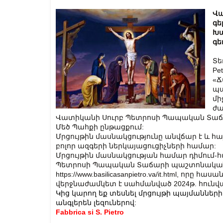
Վա
գե
Խա
գե
Տե
Pe
«Ճ
պա
մի
ժա
Վատիկանի Սուրբ Պետրոսի Պապական Տաճար
Մեծ Պահքի ընթացքում:
Մրցույթին մասնակցությունը անվճար է և հայ
բոլոր ազգերի ներկայացուցիչների համար:
Մրցույթին մասնակցության համար դիմում-հ
Պետրոսի Պապական Տաճարի պաշտոնական կ
https://www.basilicasanpietro.va/it.html, որը 
վերջնաժամկետ է սահմանված 2024թ. հունվա
Կից կարող եք տեսնել մրցույթի պայմաններ
անգլերեն լեզուներով:
Fabbrica si S. Pietro