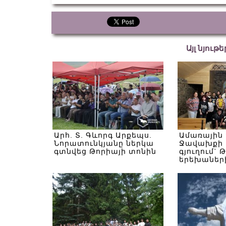
Այլ նյութ
Արհ. Տ. Գևորգ Արքեպս.
Ամառային
Նորատունկյանը ներկա
Ջավախքի 
գտնվեց Թորիայի տոնին
գյուղում` 
երեխաներ