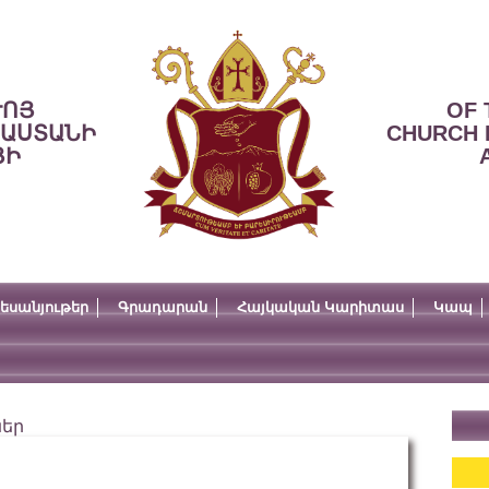
ՒՈՅ
OF 
ՍԱՍՏԱՆԻ
CHURCH 
ՅԻ
եսանյութեր
Գրադարան
Հայկական Կարիտաս
Կապ
ներ