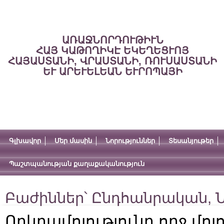
ԱՌԱՋՆՈՐԴՈՒԹԻՒՆ
ՀԱՅ ԿԱԹՈՂԻԿԷ ԵԿԵՂԵՑՒՈՅ
ՀԱՅԱՍՏԱՆԻ, ՎՐԱՍՏԱՆԻ, ՌՈՒՍԱՍՏԱՆԻ
ԵՒ ԱՐԵՒԵԼԵԱՆ ԵՒՐՈՊԱՅԻ
Գլխավոր
Մեր մասին
Նորություններ
Տեսանյութեր
Պաշտպանության քաղաքականություն
Բաժիններ՝
Ընդհանրական
,
Ն
Որկրամոլությունը ողջ մո