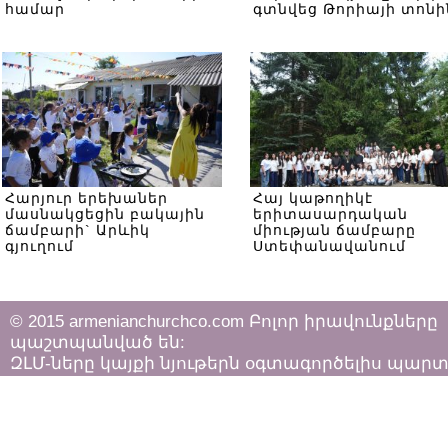
համար
գտնվեց Թորիայի տոնի
Հարյուր երեխաներ
Հայ կաթողիկէ
մասնակցեցին բակային
երիտասարդական
ճամբարի` Արևիկ
միության ճամբարը
գյուղում
Ստեփանավանում
© 2015 armenianchurchco.com Բոլոր իրավունքները
պաշտպանված են:
ԶԼՄ-ները կայքի նյութերն օգտագործելիս պար
հետևել «Հեղինակային իրավունքի և հարակից
իրավունքների մասին»
ՀՀ օրենքի դրույթներին: