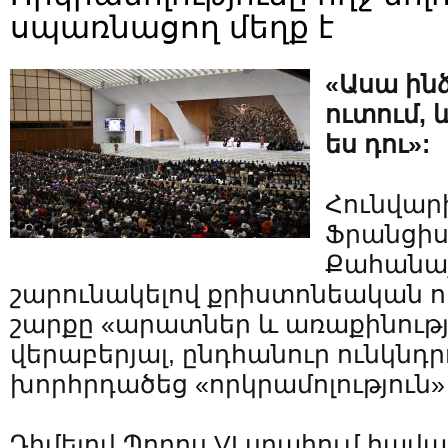
սպառնացող մեղք է
«Ասա ինձ
ուտում, 
ես դու»:
Հունվարի 
Ֆրանցիս
Քահանա
շարունակելով քրիստոնեական ո
շարքը «արատներ և առաքինությ
վերաբերյալ, ընդհանուր ունկնդ
խորհրդածեց «որկրամոլություն»
Դիմելով Պողոս VI սրահում հավ