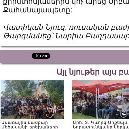
քրիստոնյաներին կոչ արեց Սրբ
Քահանայապետը:
Վատիկան Նյուզ, ռուսական բաժ
Թարգմանեց՝ Նարիա Բաղդասար
Այլ նյութեր այս 
Ամառային ճամբար
Արհ. Տ. Գևորգ Արքեպս.
Մեծավանի երեխաների
Նորատունկյանը ներկ