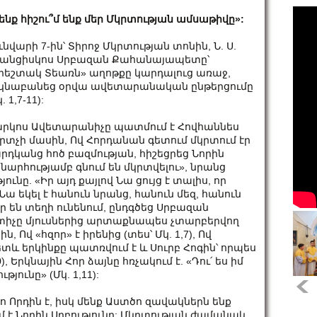
ենք հիշու՞մ ենք մեր Մկրտության ամսաթիվը»:
ւնվարի 7-ին՝ Տիրոջ Մկրտության տոնին, Ն. Ս.
անցիսկոս Սրբազան Քահանայապետը՝
րեշտակ Տեառն» աղոթքը կարդալուց առաջ,
կնաբանեց օրվա ավետարանական ընթերցումը
. 1,7-11):
րկոս Ավետարանիչը պատմում է Հովհաննես
րտչի մասին, Ով Հորդանան գետում մկրտում էր
րդկանց հոծ բազմության, հիշեցրեց Նորին
նարհությամբ գնում են մկրտվելու», նրանց
ունը. «Իր այդ քայլով Նա ցույց է տալիս, որ
Նա եկել է հանուն նրանց, հանուն մեզ, հանուն
եր են տեղի ունենում, ընդգծեց Սրբազան
տիչը մյուսներից արտաքնապես չտարբերվող
, Ով «հզոր» է իրենից (տես՝ Մկ. 1,7), Ով
ւհետև երկինքը պատռվում է և Սուրբ Հոգին՝ որպես
), Երկնային Հոր ձայնը հռչակում է. «Դու՛ ես իմ
յունը» (Մկ. 1,11):
ո Որդին է, իսկ մենք Աստծո զավակներն ենք
 է Նորին Սրբությունը: Մկրտության ժամանակ