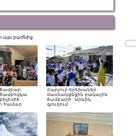
եր այս բաժնից
Sear
for:
 ճամբար
Հարյուր երեխաներ
Տամբովկա
մասնակցեցին բակային
Թբիլիսիի
ճամբարի` Արևիկ
ի համար
գյուղում