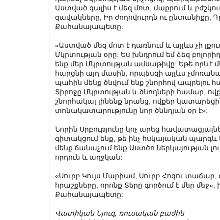
Աստված գալիս է մեզ մոտ, մաքրում և բժշկու
զավակները, Իր ժողովուրդն ու ընտանիքը,
Քահանայապետը.
«Աստված մեզ մոտ է դառնում և այլևս չի լքու
Մկրտության օրը: Ես խնդրում եմ ձեզ բոլորիդ
ենք մեր Մկրտության ամսաթիվը: Եթե որևէ մ
հարցնի այդ մասին, որպեսզի այլևս չմոռանա,
պահին մենք ծնվում ենք շնորհով ապրելու հ
Տիրոջը Մկրտության և ծնողների համար, ո
շնորհակալ լինենք նրանց, ովքեր կատարեցի
տոնակատարությունը նոր ծննդյան օր է»:
Նորին Սրբությունը կոչ արեց հավատացյալներ
գիտակցում ենք, թե ինչ հսկայական պարգև ե
մենք ճանաչում ենք Աստծո ներկայության լույ
որդուն և աղջկան:
«Սուրբ Կույս Մարիամ, Սուրբ Հոգու տաճար, 
հրաշքները, որոնք Տերը գործում է մեր մե
Քահանայապետը:
Վատիկան Նյուզ, ռուսական բաժին