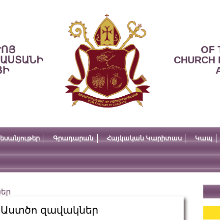
ՒՈՅ
OF 
ՍԱՍՏԱՆԻ
CHURCH 
ՅԻ
եսանյութեր
Գրադարան
Հայկական Կարիտաս
Կապ
ներ
է Աստծո զավակներ