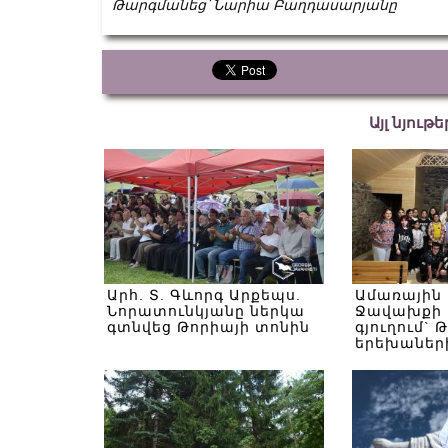
Թարգմանեց՝ Նարիա Բաղդասարյանը
Այլ նյութ
Արհ. Տ. Գևորգ Արքեպս.
Ամառային
Նորատունկյանը ներկա
Ջավախքի 
գտնվեց Թորիայի տոնին
գյուղում` 
երեխաներ