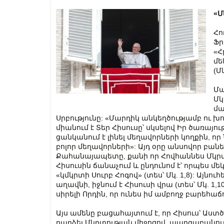
«Մ
Հո
Ֆր
«Հ
մե
(Մկ
Մա
Մկ
մա
Սրբությունը: «Մարդիկ անկեղծությամբ ու խո
միանում է Տեր Հիսուսը՝ սկսելով Իր ծառայությ
ցանկանում է լինել մեղավորների կողքին, որ 
բոլոր մեղավորների»: Այդ օրը անսովոր բան
Քահանայապետը, քանի որ Հովհաննես Մկր
Հիսուսին ճանաչում և ընդունոմ է՝ որպես մեկին
«կմկրտի Սուրբ Հոգով» (տես՝ Մկ. 1,8): Այնո
աղավնի, իջնում է Հիսուսի վրա (տես՝ Մկ. 1,10
սիրելի Որդին, որ ունես իմ ամբողջ բարեհաճութ
Այս ամենը բացահայտում է, որ Հիսուս՝ Աստծ
դարձել Մկրտության միջոցով, պարզաբանում