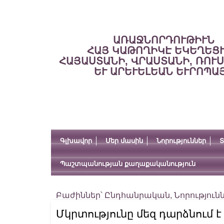
ԱՌԱՋՆՈՐԴՈՒԹԻՒՆ
ՀԱՅ ԿԱԹՈՂԻԿԷ ԵԿԵՂԵՑ
ՀԱՅԱՍՏԱՆԻ, ՎՐԱՍՏԱՆԻ, ՌՈՒ
ԵՒ ԱՐԵՒԵԼԵԱՆ ԵՒՐՈՊԱ
Գլխավոր
Մեր մասին
Նորություններ
Տ
Պաշտպանության քաղաքականություն
Բաժիններ՝
Ընդհանրական
,
Նորություն
Մկրտությունը մեզ դարձնում 