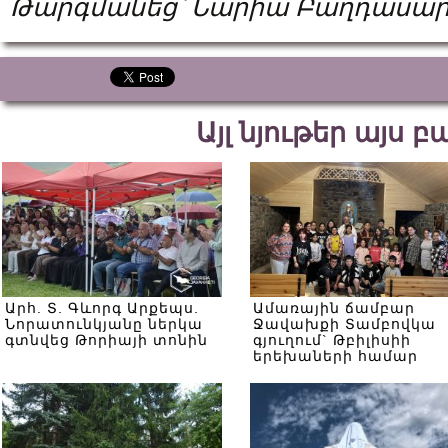
Թարգմանեց՝ Նարիա Բաղդասար
Այլ նյութեր այս 
Արհ. Տ. Գևորգ Արքեպս.
Ամառային ճամբար
Նորատունկյանը ներկա
Ջավախքի Տամբովկա
գտնվեց Թորիայի տոնին
գյուղում` Թբիլիսիի
երեխաների համար