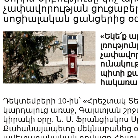
չափավորության ցուցաբեր
սոցիալական ցանցերից օ
«Եկե՛ք 
լռություն
չափավորո
ունակութ
պիտի քա
հակառա
Դեկտեմբերի 10-ին՝ «Հրեշտակ Տ
կարդալուց առաջ, Գալստյան շրջ
կիրակի օրը, Ն. Ս. Ֆրանցիսկոս
Քահանայապետը մեկնաբանեց 
ավետարանական դրվագը Հիսու