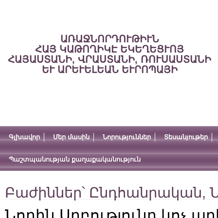
ԱՌԱՋՆՈՐԴՈՒԹԻՒՆ
ՀԱՅ ԿԱԹՈՂԻԿԷ ԵԿԵՂԵՑՒՈՅ
ՀԱՅԱՍՏԱՆԻ, ՎՐԱՍՏԱՆԻ, ՌՈՒՍԱՍՏԱՆԻ
ԵՒ ԱՐԵՒԵԼԵԱՆ ԵՒՐՈՊԱՅԻ
Գլխավոր
Մեր մասին
Նորություններ
Տեսանյութեր
Պաշտպանության քաղաքականություն
Բաժիններ՝
Ընդհանրական
,
Ն
Նորին Սրբությունը կոչ ար