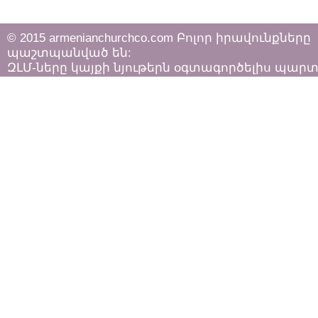
© 2015 armenianchurchco.com Բոլոր իրավունքները
պաշտպանված են:
ԶԼՄ-ները կայքի նյութերն օգտագործելիս պար
հետևել «Հեղինակային իրավունքի և հարակից
իրավունքների մասին»
ՀՀ օրենքի դրույթներին: