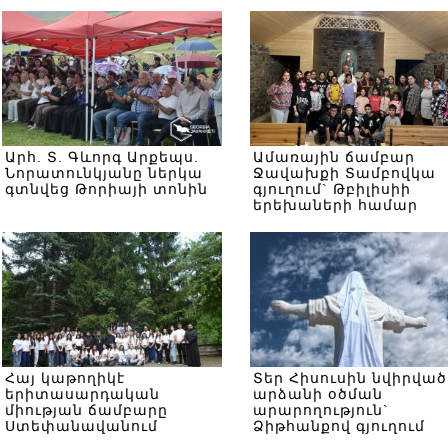
Արհ. Տ. Գևորգ Արքեպս.
Ամառային ճամբար
Նորատունկյանը ներկա
Ջավախքի Տամբովկա
գտնվեց Թորիայի տոնին
գյուղում` Թբիլիսիի
երեխաների համար
Հայ կաթողիկէ
Տեր Հիսուսին նվիրված
երիտասարդական
արձանի օծման
միության ճամբարը
արարողություն`
Ստեփանավանում
Ձիթհանքով գյուղում