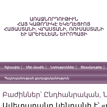
ԱՌԱՋՆՈՐԴՈՒԹԻՒՆ
ՀԱՅ ԿԱԹՈՂԻԿԷ ԵԿԵՂԵՑՒՈՅ
ՀԱՅԱՍՏԱՆԻ, ՎՐԱՍՏԱՆԻ, ՌՈՒՍԱՍՏԱՆԻ
ԵՒ ԱՐԵՒԵԼԵԱՆ ԵՒՐՈՊԱՅԻ
Գլխավոր
Մեր մասին
Նորություններ
Տեսանյութեր
Պաշտպանության քաղաքականություն
Բաժիններ՝
Ընդհանրական
,
Ն
Ավետարանը կենդանի է՝ «