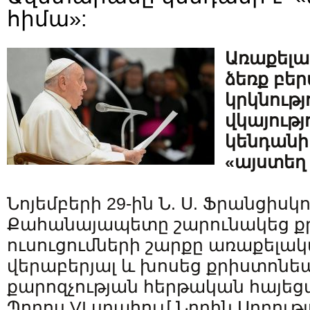
հիմա»:
Առաքելա
ձեռք բե
կրկնությո
վկայությ
կենդանի 
«այստեղ 
Նոյեմբերի 29-ին Ն. Ս. Ֆրանցիս
Քահանայապետը շարունակեց 
ուսուցումների շարքը առաքելա
վերաբերյալ և խոսեց քրիստոն
քարոզչության հերթական հայեց
Պողոս VI սրահում Նորին Սրբությ