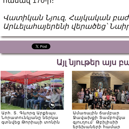
հասավ 170-ի։
Վատիկան Նյուզ, Հայկական բաժ
Արևելահայերենի վերածեց՝ Նա
Այլ նյութեր այս 
Արհ. Տ. Գևորգ Արքեպս.
Ամառային ճամբար
Նորատունկյանը ներկա
Ջավախքի Տամբովկա
գտնվեց Թորիայի տոնին
գյուղում` Թբիլիսիի
երեխաների համար