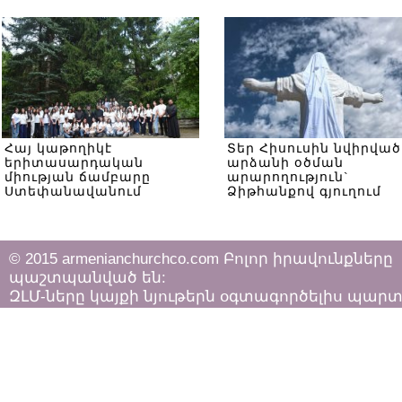
Հայ կաթողիկէ
Տեր Հիսուսին նվիրված
երիտասարդական
արձանի օծման
միության ճամբարը
արարողություն`
Ստեփանավանում
Ձիթհանքով գյուղում
© 2015 armenianchurchco.com Բոլոր իրավունքները
պաշտպանված են:
ԶԼՄ-ները կայքի նյութերն օգտագործելիս պար
հետևել «Հեղինակային իրավունքի և հարակից
իրավունքների մասին»
ՀՀ օրենքի դրույթներին: