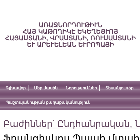
ԱՌԱՋՆՈՐԴՈՒԹԻՒՆ
ՀԱՅ ԿԱԹՈՂԻԿԷ ԵԿԵՂԵՑՒՈՅ
ՀԱՅԱՍՏԱՆԻ, ՎՐԱՍՏԱՆԻ, ՌՈՒՍԱՍՏԱՆԻ
ԵՒ ԱՐԵՒԵԼԵԱՆ ԵՒՐՈՊԱՅԻ
Գլխավոր
Մեր մասին
Նորություններ
Տեսանյութեր
Պաշտպանության քաղաքականություն
Բաժիններ՝
Ընդհանրական
,
Ն
Ֆրանցիսկոս Պապի մտահո