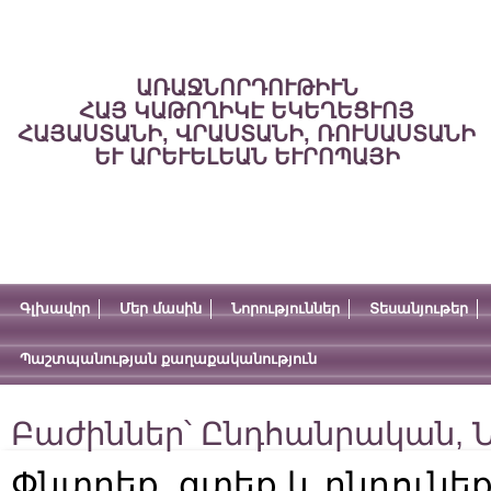
ԱՌԱՋՆՈՐԴՈՒԹԻՒՆ
ՀԱՅ ԿԱԹՈՂԻԿԷ ԵԿԵՂԵՑՒՈՅ
ՀԱՅԱՍՏԱՆԻ, ՎՐԱՍՏԱՆԻ, ՌՈՒՍԱՍՏԱՆԻ
ԵՒ ԱՐԵՒԵԼԵԱՆ ԵՒՐՈՊԱՅԻ
Գլխավոր
Մեր մասին
Նորություններ
Տեսանյութեր
Պաշտպանության քաղաքականություն
Բաժիններ՝
Ընդհանրական
,
Ն
Փնտրեք, գտեք և ընդունե