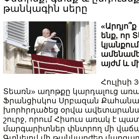
թանկագին սերը
«Արդյո՞ք
ենք, որ 
կյանքում
ամենամե
այժմ և մ
Հուլիսի 
Տեառն» աղոթքը կարդալուց առաջ՝
Ֆրանցիսկոս Սրբազան Քահան
խորհրդածեց օրվա ավետարանա
շուրջ, որում Հիսուս առակ է պ
մարգարիտներ փնտրող մի վաճ
Գտնելով մի թանկարժեք մարգար