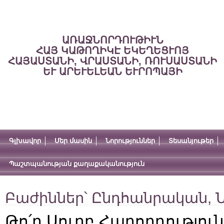
ԱՌԱՋՆՈՐԴՈՒԹԻՒՆ
ՀԱՅ ԿԱԹՈՂԻԿԷ ԵԿԵՂԵՑՒՈՅ
ՀԱՅԱՍՏԱՆԻ, ՎՐԱՍՏԱՆԻ, ՌՈՒՍԱՍՏԱՆԻ
ԵՒ ԱՐԵՒԵԼԵԱՆ ԵՒՐՈՊԱՅԻ
Գլխավոր
Մեր մասին
Նորություններ
Տեսանյութեր
Պաշտպանության քաղաքականություն
Բաժիններ՝
Ընդհանրական
,
Ն
Թո՛ղ Սուրբ Հաղորդություն