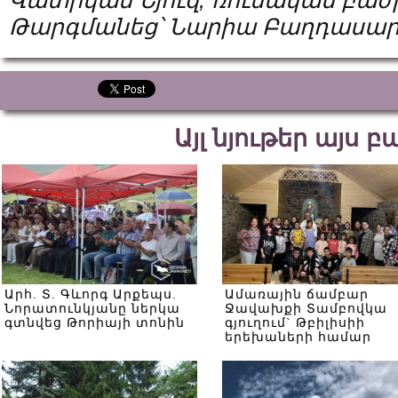
Վատիկան Նյուզ, ռուսական բաժ
Թարգմանեց՝ Նարիա Բաղդասար
Այլ նյութեր այս 
Արհ. Տ. Գևորգ Արքեպս.
Ամառային ճամբար
Նորատունկյանը ներկա
Ջավախքի Տամբովկա
գտնվեց Թորիայի տոնին
գյուղում` Թբիլիսիի
երեխաների համար