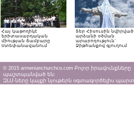
Հայ կաթողիկէ
Տեր Հիսուսին նվիրված
երիտասարդական
արձանի օծման
միության ճամբարը
արարողություն`
Ստեփանավանում
Ձիթհանքով գյուղում
© 2015 armenianchurchco.com Բոլոր իրավունքները
պաշտպանված են:
ԶԼՄ-ները կայքի նյութերն օգտագործելիս պար
հետևել «Հեղինակային իրավունքի և հարակից
իրավունքների մասին»
ՀՀ օրենքի դրույթներին: