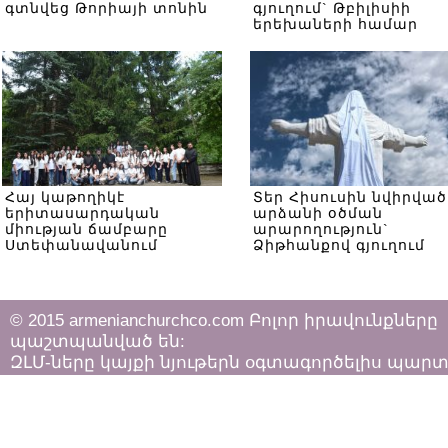
գտնվեց Թորիայի տոնին
գյուղում` Թբիլիսիի
երեխաների համար
Հայ կաթողիկէ
Տեր Հիսուսին նվիրված
երիտասարդական
արձանի օծման
միության ճամբարը
արարողություն`
Ստեփանավանում
Ձիթհանքով գյուղում
© 2015 armenianchurchco.com Բոլոր իրավունքները
պաշտպանված են:
ԶԼՄ-ները կայքի նյութերն օգտագործելիս պար
հետևել «Հեղինակային իրավունքի և հարակից
իրավունքների մասին»
ՀՀ օրենքի դրույթներին: