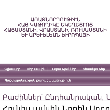
ԱՌԱՋՆՈՐԴՈՒԹԻՒՆ
ՀԱՅ ԿԱԹՈՂԻԿԷ ԵԿԵՂԵՑՒՈՅ
ՀԱՅԱՍՏԱՆԻ, ՎՐԱՍՏԱՆԻ, ՌՈՒՍԱՍՏԱՆԻ
ԵՒ ԱՐԵՒԵԼԵԱՆ ԵՒՐՈՊԱՅԻ
Գլխավոր
Մեր մասին
Նորություններ
Տեսանյութեր
Պաշտպանության քաղաքականություն
Բաժիններ՝
Ընդհանրական
,
Ն
Հունիս ամսին Նորին Սրբու